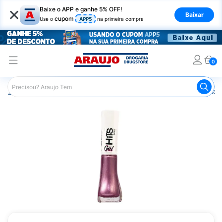
×
Baixe o APP e ganhe 5% OFF!
Baixar
cupom
Use o
APP5
na primeira compra
0
Araujo
Beleza e Cuidados
Unhas
Esmaltes
Esmalt