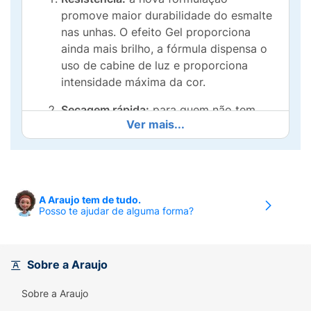
promove maior durabilidade do esmalte
nas unhas. O efeito Gel proporciona
ainda mais brilho, a fórmula dispensa o
uso de cabine de luz e proporciona
intensidade máxima da cor.
Secagem rápida:
para quem não tem
Ver mais...
tempo a perder e precisa de um esmalte
eficiente.
5FREE:
livre de DBP, cânfora, tolueno,
formaldeído e resina de formaldeído, 5
A Araujo tem de tudo.
componentes que podem causar
Posso te ajudar de alguma forma?
alergias.
Sobre a Araujo
Sobre a Araujo