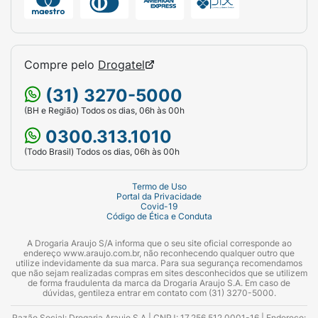
Compre pelo
Drogatel
(31) 3270-5000
(BH e Região) Todos os dias, 06h às 00h
0300.313.1010
(Todo Brasil) Todos os dias, 06h às 00h
Termo de Uso
Portal da Privacidade
Covid-19
Código de Ética e Conduta
A Drogaria Araujo S/A informa que o seu site oficial corresponde ao
endereço www.araujo.com.br, não reconhecendo qualquer outro que
utilize indevidamente da sua marca. Para sua segurança recomendamos
que não sejam realizadas compras em sites desconhecidos que se utilizem
de forma fraudulenta da marca da Drogaria Araujo S.A. Em caso de
dúvidas, gentileza entrar em contato com (31) 3270-5000.
Razão Social: Drogaria Araujo S.A | CNPJ: 17.256.512.0001-16 | Endereço: