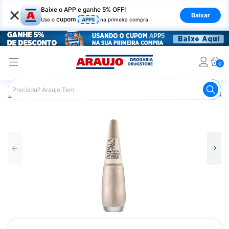
×
Baixe o APP e ganhe 5% OFF!
Baixar
cupom
Use o
APP5
na primeira compra
0
Araujo
Beleza e Cuidados
Unhas
Esmaltes
Esmalt