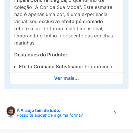
Impala Concha Mágica
, o queridinho da
coleção "A Cor da Sua Moda". Este esmalte
não é apenas uma cor, é uma experiência
visual: seu exclusivo
efeito pó cromado
reflete a luz de forma multidimensional,
lembrando o brilho iridescente das conchas
marinhas.
Destaques do Produto:
Efeito Cromado Sofisticado:
Proporciona
um acabamento perolado luxuoso que está
Ver mais...
no topo das tendências de
nail art
.
Qualidade Impala:
Conhecida pela
excelente durabilidade, secagem rápida e
pincel que facilita uma aplicação uniforme e
A Araujo tem de tudo.
sem manchas.
Posso te ajudar de alguma forma?
Versatilidade:
Perfeito para ser usado