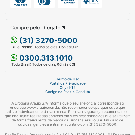
ACID/NEOPENTYL GLYCOL/TRIMELLITIC
ANHYDRIDE COPOLYMER, ALUMINUM
CALCIUM SODIUM SILICATE, ALUMINUM
HYDROXIDE, BENZOPHENONE-1, DIACETONE
Compre pelo
Drogatel
ALCOHOL, ETHYLCELLULOSE, N-BUTYL
ALCOHOL,
(31) 3270-5000
NORBORNANEDIAMINE/RESORCINOL
(BH e Região) Todos os dias, 06h às 00h
DIGLYCIDYL ETHER CROSSPOLYMER,
0300.313.1010
PHOSPHORIC ACID, POLYURETHANE-11,
(Todo Brasil) Todos os dias, 06h às 00h
SILICA, SYNTHETIC FLUORPHLOGOPITE,
STEARALKONIUM BENTONITE, TIN OXIDE.
Termo de Uso
Portal da Privacidade
Covid-19
Código de Ética e Conduta
A Drogaria Araujo S/A informa que o seu site oficial corresponde ao
endereço www.araujo.com.br, não reconhecendo qualquer outro que
utilize indevidamente da sua marca. Para sua segurança recomendamos
que não sejam realizadas compras em sites desconhecidos que se utilizem
de forma fraudulenta da marca da Drogaria Araujo S.A. Em caso de
dúvidas, gentileza entrar em contato com (31) 3270-5000.
Razão Social: Drogaria Araujo S.A | CNPJ: 17.256.512.0001-16 | Endereço: