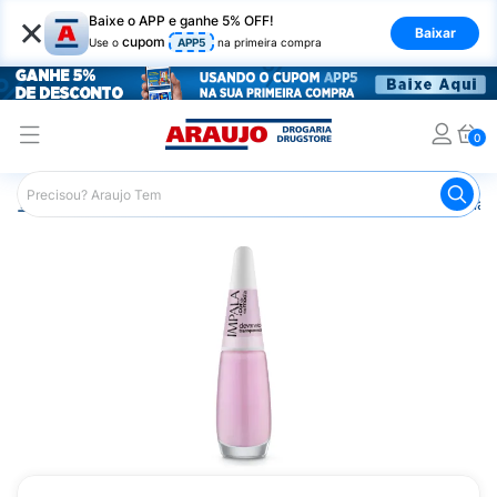
×
Baixe o APP e ganhe 5% OFF!
Baixar
cupom
Use o
APP5
na primeira compra
0
Araujo
Beleza e Cuidados
Unhas
Esmaltes
Esmalt