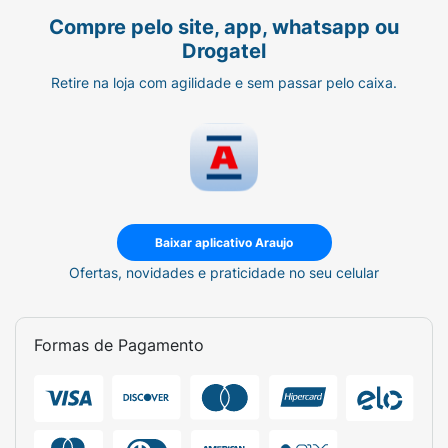
uso e procurar orientação médica.
Compre pelo site, app, whatsapp ou
Ingredientes:
Drogatel
BUTYL ACETATE, TOLUENE, ETHYL
Retire na loja com agilidade e sem passar pelo caixa.
ACETATE, NITROCELLULOSE, TOSYLAMIDE/
FORMALDEHYDE RESIN, ISOPROPYL
ALCOHOL, ACETYL TRIBUTYL CITRATE,
SILICA DIMETHYL SILYLATE,
STEARALKONIUM HECTORITE, ETHYLHEXYL
METHOXYCINNAMATE, ALCOHOL,
Baixar aplicativo Araujo
ETHYLHEXYL SALICYLATE, BUTYL
Ofertas, novidades e praticidade no seu celular
METHOXYDIBENZOYLMETHANE.
Pode Conter:
Formas de Pagamento
CI 15850, CI 15880, CI 19140, CI 42090, CI
45410, CI 60730, CI 77007, CI 77019, CI
77266, CI 77491, CI 77510, CI 77742, CI 77891,
ACRYLATES COPOLYMER, ADIPIC