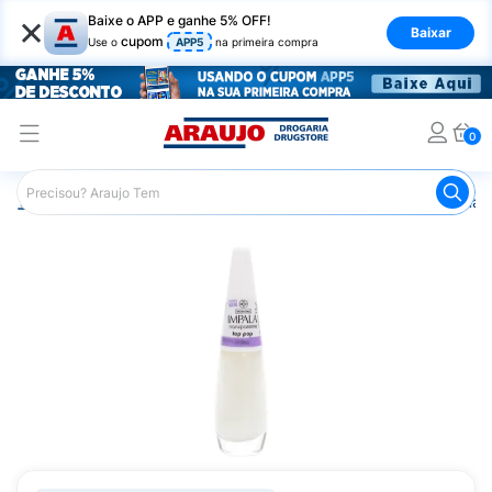
×
Baixe o APP e ganhe 5% OFF!
Baixar
cupom
Use o
APP5
na primeira compra
0
Araujo
Beleza e Cuidados
Unhas
Esmaltes
Esmalt