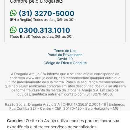
Compre pelo
Drogatel
(31) 3270-5000
(BH e Região) Todos os dias, 06h às 00h
0300.313.1010
(Todo Brasil) Todos os dias, 06h às 00h
Termo de Uso
Portal da Privacidade
Covid-19
Código de Ética e Conduta
A Drogaria Araujo S/A informa que o seu site oficial corresponde ao
endereço www.araujo.com.br, não reconhecendo qualquer outro que
utilize indevidamente da sua marca. Para sua segurança recomendamos
que não sejam realizadas compras em sites desconhecidos que se utilizem
de forma fraudulenta da marca da Drogaria Araujo S.A. Em caso de
dúvidas, gentileza entrar em contato com (31) 3270-5000.
Razão Social: Drogaria Araujo S.A | CNPJ: 17.256.512.0001-16 | Endereço:
Rua Curitiba 327 - Centro - CEP: 30170-120 - Belo Horizonte - MG |
Telefones: 0300.313.1010 e (31) 3270-5000 Horário de funcionamento -
06:00h às 00:00h | Consultores técnicos responsáveis: Hairton Ayres
Cookies:
O site da Araujo utiliza cookies para melhorar sua
Azevedo Guimarães – CRF 10.965 | Yasmin Silva Alvarenga – CRF 52.584 -
Consultor substituto: Thiago Aguiar Pinheiro - CRF Nº 13.748. Alvará
experiência e oferecer serviços personalizados.
Sanitário: 2025020713 | Autorização de Funcionamento da Empresa (AFE):