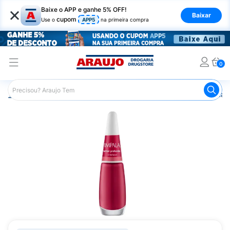
×
Baixe o APP e ganhe 5% OFF!
Baixar
cupom
Use o
APP5
na primeira compra
0
Araujo
Beleza e Cuidados
Unhas
Esmaltes
Esmalt