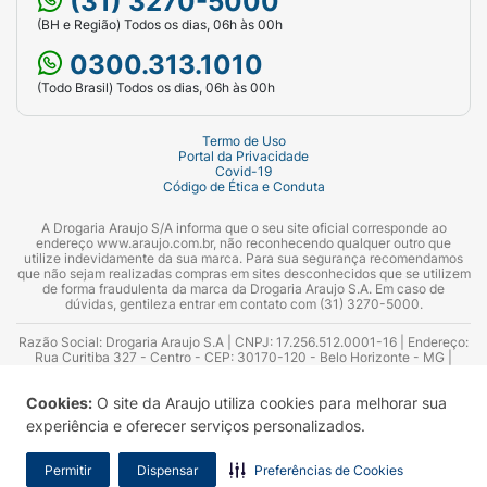
(31) 3270-5000
(BH e Região) Todos os dias, 06h às 00h
0300.313.1010
(Todo Brasil) Todos os dias, 06h às 00h
Termo de Uso
Portal da Privacidade
Covid-19
Código de Ética e Conduta
A Drogaria Araujo S/A informa que o seu site oficial corresponde ao
endereço www.araujo.com.br, não reconhecendo qualquer outro que
utilize indevidamente da sua marca. Para sua segurança recomendamos
que não sejam realizadas compras em sites desconhecidos que se utilizem
de forma fraudulenta da marca da Drogaria Araujo S.A. Em caso de
dúvidas, gentileza entrar em contato com (31) 3270-5000.
Razão Social: Drogaria Araujo S.A | CNPJ: 17.256.512.0001-16 | Endereço:
Rua Curitiba 327 - Centro - CEP: 30170-120 - Belo Horizonte - MG |
Telefones: 0300.313.1010 e (31) 3270-5000 Horário de funcionamento -
06:00h às 00:00h | Consultores técnicos responsáveis: Hairton Ayres
Cookies:
O site da Araujo utiliza cookies para melhorar sua
Azevedo Guimarães – CRF 10.965 | Yasmin Silva Alvarenga – CRF 52.584 -
Consultor substituto: Thiago Aguiar Pinheiro - CRF Nº 13.748. Alvará
experiência e oferecer serviços personalizados.
Sanitário: 2025020713 | Autorização de Funcionamento da Empresa (AFE):
7.16355-1
Permitir
Dispensar
Preferências de Cookies