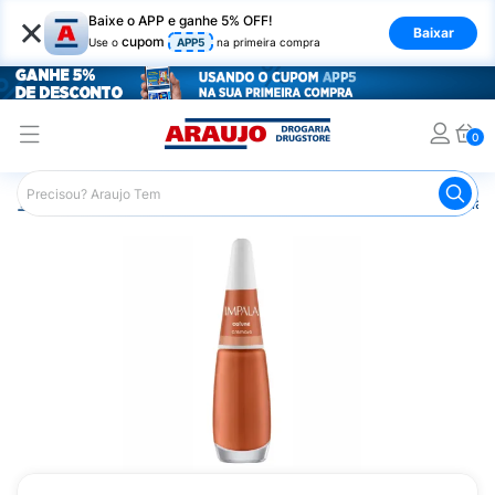
×
Baixe o APP e ganhe 5% OFF!
Baixar
cupom
Use o
APP5
na primeira compra
0
Araujo
Beleza e Cuidados
Unhas
Esmaltes
Esmalt