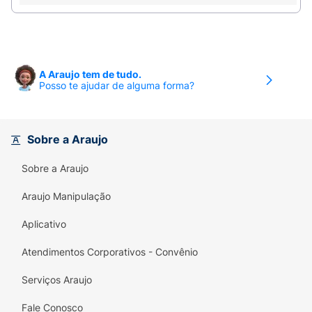
Pincel Flat
Especificação
:
Acabamento:
Duo Color
A Araujo tem de tudo.
Posso te ajudar de alguma forma?
Conteúdo:
7,5 ml
Dermatologicamente Testado:
Sim
Sobre a Araujo
Hipoalergênico:
Sim
Sobre a Araujo
Linha:
(Im)Previsivel
Araujo Manipulação
Não testado em Animais:
Sim
Aplicativo
Quantidade:
Unitário
Atendimentos Corporativos - Convênio
Vegano:
Sim
Serviços Araujo
Modo de usar:
Fale Conosco