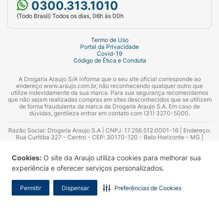
0300.313.1010
(Todo Brasil) Todos os dias, 06h às 00h
Termo de Uso
Portal da Privacidade
Covid-19
Código de Ética e Conduta
A Drogaria Araujo S/A informa que o seu site oficial corresponde ao
endereço www.araujo.com.br, não reconhecendo qualquer outro que
utilize indevidamente da sua marca. Para sua segurança recomendamos
que não sejam realizadas compras em sites desconhecidos que se utilizem
de forma fraudulenta da marca da Drogaria Araujo S.A. Em caso de
dúvidas, gentileza entrar em contato com (31) 3270-5000.
Razão Social: Drogaria Araujo S.A | CNPJ: 17.256.512.0001-16 | Endereço:
Rua Curitiba 327 - Centro - CEP: 30170-120 - Belo Horizonte - MG |
Telefones: 0300.313.1010 e (31) 3270-5000 Horário de funcionamento -
06:00h às 00:00h | Consultores técnicos responsáveis: Hairton Ayres
Cookies:
O site da Araujo utiliza cookies para melhorar sua
Azevedo Guimarães – CRF 10.965 | Yasmin Silva Alvarenga – CRF 52.584 -
Consultor substituto: Thiago Aguiar Pinheiro - CRF Nº 13.748. Alvará
experiência e oferecer serviços personalizados.
Sanitário: 2025020713 | Autorização de Funcionamento da Empresa (AFE):
7.16355-1
Permitir
Dispensar
Preferências de Cookies