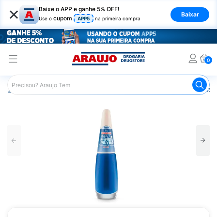
×
Baixe o APP e ganhe 5% OFF!
Baixar
cupom
Use o
APP5
na primeira compra
0
Araujo
Beleza e Cuidados
Unhas
Esmaltes
Esmalt