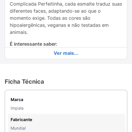
Complicada Perfeitinha, cada esmalte traduz suas
diferentes faces, adaptando-se ao que o
momento exige. Todas as cores são
hipoalergênicas, veganas e não testadas em
animais.
É interessante saber:
Ver mais...
Longa duração
Brilho intenso
Secagem rápida
Ficha Técnica
Hipoalergênico
Marca
Vegano
Impala
Não testado em animais
Fabricante
Dermatologicamente testado
Mundial