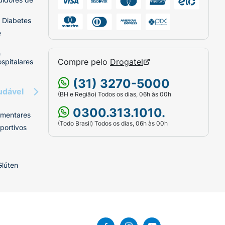
 Diabetes
e
e
Compre pelo
Drogatel
spitalares
(31) 3270-5000
udável
(BH e Região) Todos os dias, 06h às 00h
0300.313.1010.
imentares
(Todo Brasil) Todos os dias, 06h às 00h
portivos
Glúten