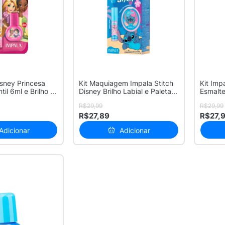
isney Princesa
Kit Maquiagem Impala Stitch
Kit Imp
il 6ml e Brilho ...
Disney Brilho Labial e Paleta...
Esmalte
A...
R$29,99
R$29,99
R$27,89
R$27,
Adicionar
Adicionar