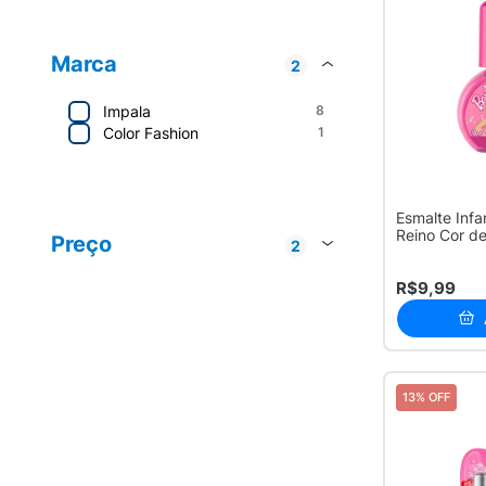
Marca
2
Impala
8
Color Fashion
1
Mundial Dist
4
Esmalte Infa
Mundial
3
Reino Cor d
Preço
2
Mondial
1
Até R$ 20
6
RF Cosméticos LTDA
1
R$9,99
R$ 20 - R$ 50
3
13% OFF