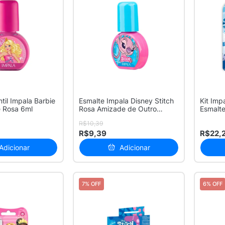
ntil Impala Barbie
Esmalte Impala Disney Stitch
Kit Imp
e Rosa 6ml
Rosa Amizade de Outro
Esmalte
Planet...
M...
R$10,39
R$9,39
R$22,
Adicionar
Adicionar
7% OFF
6% OFF