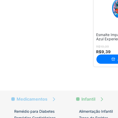
Esmalte Impa
Azul Experie
R$10,39
R$9,39
Medicamentos
Infantil
Remédio para Diabetes
Alimentação Infantil
Remédios Cardiológicos
Troca de Fraldas