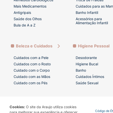
Mais Medicamentos
Cuidados para as Ma
Antigripais
Banho Infantil
Saúde dos Olhos
Acessórios para
Alimentação Infantil
Bula de A a Z
Beleza e Cuidados
Higiene Pessoal
Cuidados com a Pele
Desodorante
Cuidados com o Rosto
Higiene Bucal
Cuidado com o Corpo
Banho
Cuidado com as Mãos
Cuidados Íntimos
Cuidado com os Pés
Saúde Sexual
Cookies:
O site da Araujo utiliza cookies
Termo de Uso
Portal da Privacidade
Covid-19
Código de É
para melhorar sua experiência e oferecer