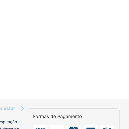
m Estar
Formas de Pagamento
espiração
didores de