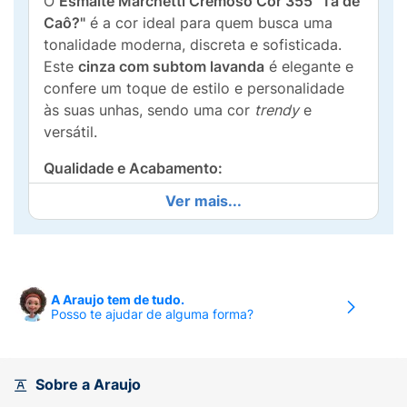
O
Esmalte Marchetti Cremoso Cor 355 "Tá de
Caô?"
é a cor ideal para quem busca uma
tonalidade moderna, discreta e sofisticada.
Este
cinza com subtom lavanda
é elegante e
confere um toque de estilo e personalidade
às suas unhas, sendo uma cor
trendy
e
versátil.
Qualidade e Acabamento:
Ver mais...
Tonalidade Tendência:
A cor
355 "Tá de
Caô?"
é um cinza suave com um toque de
lavanda (roxo), que é uma das cores mais
procuradas para um visual moderno e
elegante.
A Araujo tem de tudo.
Posso te ajudar de alguma forma?
Acabamento Cremoso:
Proporciona um
acabamento liso e uniforme, com
brilho
intenso
e duradouro.
Sobre a Araujo