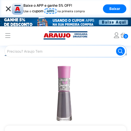
×
Baixe o APP e ganhe 5% OFF!
Baixar
cupom
Use o
APP5
na primeira compra
0
Araujo
Beleza e Cuidados
Unhas
Esmaltes
Esmalt