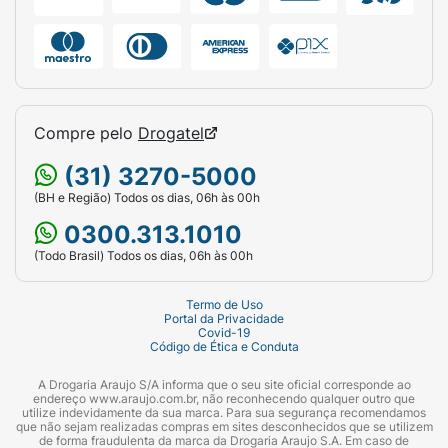
Ingredientes:
Nitrocellulose, Tosylamide/Formaldehyde
Resin, Butyl Acetate, Ethyl Acetate, Acetyl
Tributyl Citrate, Bentonite, Toluene, Isopropyl
Alcohol, Silica, Dimethicone, Malic Acid,
Compre pelo
Drogatel
Lecithin. Pode contar: Mica, Polyethylene
Terephthalate, Acrylates Copolymer, Tin
(31) 3270-5000
Oxide, Diacetone Alcohol, CI 77000, CI 15850,
(BH e Região) Todos os dias, 06h às 00h
CI 77891, CI 77510, CI 77266, CI 15880, CI
0300.313.1010
19140, CI 77491, CI 16255, CI 60730, CI
(Todo Brasil) Todos os dias, 06h às 00h
45380, CI 77499, CI 74160, CI 75470, CI
45410, CI 44045, CI 45370. Contém: 8ml.
Termo de Uso
Portal da Privacidade
Covid-19
Código de Ética e Conduta
A Drogaria Araujo S/A informa que o seu site oficial corresponde ao
endereço www.araujo.com.br, não reconhecendo qualquer outro que
utilize indevidamente da sua marca. Para sua segurança recomendamos
que não sejam realizadas compras em sites desconhecidos que se utilizem
de forma fraudulenta da marca da Drogaria Araujo S.A. Em caso de