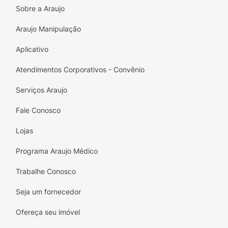
Alta Pigmentação e Cobertura:
A fórmula
Sobre a Araujo
oferece
cobertura perfeita
e cor rica,
garantindo um resultado impecável sem
Araujo Manipulação
manchas.
Aplicativo
Secagem Rápida:
Otimiza o tempo da sua
manicure, permitindo que o esmalte seque
Atendimentos Corporativos - Convênio
rapidamente para evitar borrões.
Serviços Araujo
Frasco de 8ml:
Volume ideal para uso
Fale Conosco
frequente, com pincel que facilita a
aplicação.
Lojas
Transforme suas unhas com a sofisticação do
Programa Araujo Médico
Esmalte Marchetti Cremoso Cinza Lavanda
!
Trabalhe Conosco
Os nossos clássicos trazem cores que são
coringas, e todas usam demais. Elas
Seja um fornecedor
combinam com tuuudo. Todas de alta
Ofereça seu imóvel
cobertura e excelente durabilidade.