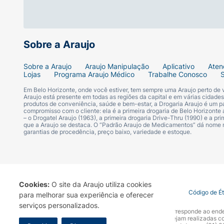
Sobre a Araujo
Sobre a Araujo
Araujo Manipulação
Aplicativo
Aten
Lojas
Programa Araujo Médico
Trabalhe Conosco
Em Belo Horizonte, onde você estiver, tem sempre uma Araujo perto de
Araujo está presente em todas as regiões da capital e em várias cidade
produtos de conveniência, saúde e bem-estar, a Drogaria Araujo é um pa
compromisso com o cliente: ela é a primeira drogaria de Belo Horizonte a
– o Drogatel Araujo (1963), a primeira drogaria Drive-Thru (1990) e a 
que a Araujo se destaca. O “Padrão Araujo de Medicamentos” dá nome
garantias de procedência, preço baixo, variedade e estoque.
Cookies:
O site da Araujo utiliza cookies
Termo de Uso
Portal da Privacidade
Covid-19
Código de É
para melhorar sua experiência e oferecer
serviços personalizados.
A Drogaria Araujo S/A informa que o seu site oficial corresponde ao e
marca. Para sua segurança recomendamos que não sejam realizadas com