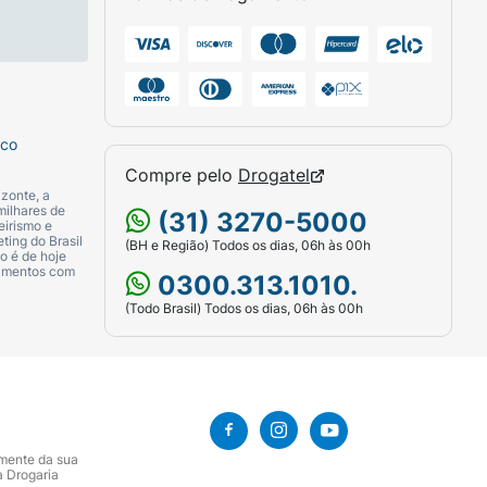
sco
Compre pelo
Drogatel
zonte, a
milhares de
(31) 3270-5000
eirismo e
ting do Brasil
(BH e Região) Todos os dias, 06h às 00h
o é de hoje
camentos com
0300.313.1010.
(Todo Brasil) Todos os dias, 06h às 00h
amente da sua
a Drogaria