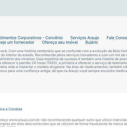
dimentos Corporativos - Convênio
Serviços Araujo
Fale Cono
Seja um fornecedor
Ofereça seu imóvel
Bulário
 você. Com uma história centenária que se confunde com a evolução de Belo Hori
s do interior do estado. Reconhecida pelos serviços inovadores e com um mix de 
trimônio dos mineiros. Essa trajetória de sucesso é também uma história de pion
 oferecer o plantão 24 horas (1933), a primeira a oferecer o serviço de telemarke
primeira rede a implantar o modelo drugstore. Na área de medicamentos, também nã
 novo para uma confiança antiga: de que na Araujo você sempre encontra medi
tica e Conduta
ndereço www.araujo.com.br, não reconhecendo qualquer outro que utilize indevid
pras em sites desconhecidos que se utilizem de forma fraudulenta da marca d