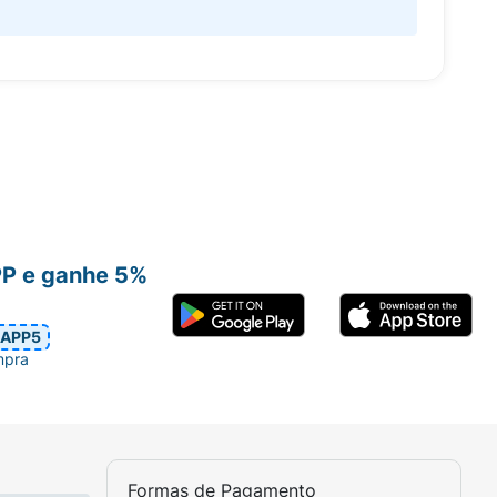
PP e ganhe 5%
APP5
mpra
Formas de Pagamento