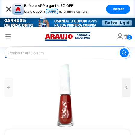
×
Baixe o APP e ganhe 5% OFF!
Baixar
cupom
Use o
APP5
na primeira compra
0
Araujo
Beleza e Cuidados
Unhas
Esmaltes
Esmal