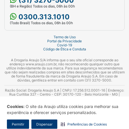
(31) 3270-5000
(BH e Região) Todos os dias, 06h às 00h
0300.313.1010
(Todo Brasil) Todos os dias, 06h às 00h
Termo de Uso
Portal da Privacidade
Covid-19
Código de Ética e Conduta
A Drogaria Araujo S/A informa que o seu site oficial corresponde ao
endereço www.araujo.com.br, não reconhecendo qualquer outro que
utilize indevidamente da sua marca. Para sua segurança recomendamos
que não sejam realizadas compras em sites desconhecidos que se utilizem
de forma fraudulenta da marca da Drogaria Araujo S.A. Em caso de
dúvidas, gentileza entrar em contato com (31) 3270-5000.
Razão Social: Drogaria Araujo S.A | CNPJ: 17.256.512.0001-16 | Endereço:
Rua Curitiba 327 - Centro - CEP: 30170-120 - Belo Horizonte - MG |
Telefones: 0300.313.1010 e (31) 3270-5000 Horário de funcionamento -
06:00h às 00:00h | Consultores técnicos responsáveis: Hairton Ayres
Cookies:
O site da Araujo utiliza cookies para melhorar sua
Azevedo Guimarães – CRF 10.965 | Yasmin Silva Alvarenga – CRF 52.584 -
Consultor substituto: Thiago Aguiar Pinheiro - CRF Nº 13.748. Alvará
experiência e oferecer serviços personalizados.
Sanitário: 2025020713 | Autorização de Funcionamento da Empresa (AFE):
7.16355-1
Permitir
Dispensar
Preferências de Cookies