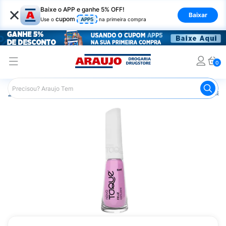
×
Baixe o APP e ganhe 5% OFF!
Baixar
cupom
Use o
APP5
na primeira compra
0
Araujo
Beleza e Cuidados
Unhas
Esmaltes
Esmalt