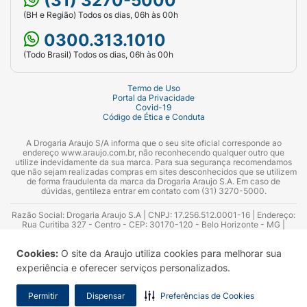
(31) 3270-5000
(BH e Região) Todos os dias, 06h às 00h
0300.313.1010
(Todo Brasil) Todos os dias, 06h às 00h
Termo de Uso
Portal da Privacidade
Covid-19
Código de Ética e Conduta
A Drogaria Araujo S/A informa que o seu site oficial corresponde ao
endereço www.araujo.com.br, não reconhecendo qualquer outro que
utilize indevidamente da sua marca. Para sua segurança recomendamos
que não sejam realizadas compras em sites desconhecidos que se utilizem
de forma fraudulenta da marca da Drogaria Araujo S.A. Em caso de
dúvidas, gentileza entrar em contato com (31) 3270-5000.
Razão Social: Drogaria Araujo S.A | CNPJ: 17.256.512.0001-16 | Endereço:
Rua Curitiba 327 - Centro - CEP: 30170-120 - Belo Horizonte - MG |
Telefones: 0300.313.1010 e (31) 3270-5000 Horário de funcionamento -
06:00h às 00:00h | Consultores técnicos responsáveis: Hairton Ayres
Cookies:
O site da Araujo utiliza cookies para melhorar sua
Azevedo Guimarães – CRF 10.965 | Yasmin Silva Alvarenga – CRF 52.584 -
Consultor substituto: Thiago Aguiar Pinheiro - CRF Nº 13.748. Alvará
experiência e oferecer serviços personalizados.
Sanitário: 2025020713 | Autorização de Funcionamento da Empresa (AFE):
7.16355-1
Permitir
Dispensar
Preferências de Cookies