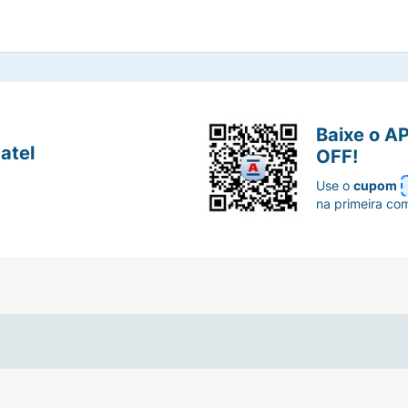
Baixe o A
atel
OFF!
Use o
cupom
na primeira co