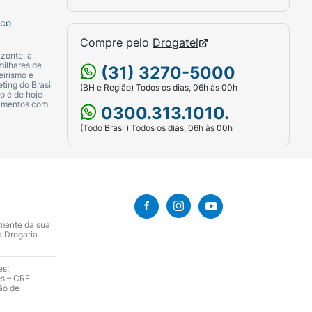
sco
Compre pelo
Drogatel
zonte, a
milhares de
(31) 3270-5000
eirismo e
ting do Brasil
(BH e Região) Todos os dias, 06h às 00h
o é de hoje
camentos com
0300.313.1010.
(Todo Brasil) Todos os dias, 06h às 00h
amente da sua
a Drogaria
es:
es – CRF
ão de