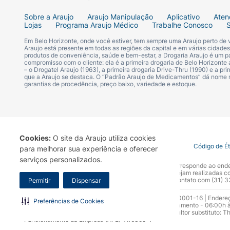
Sobre a Araujo
Araujo Manipulação
Aplicativo
Aten
Lojas
Programa Araujo Médico
Trabalhe Conosco
Em Belo Horizonte, onde você estiver, tem sempre uma Araujo perto de
Araujo está presente em todas as regiões da capital e em várias cidade
produtos de conveniência, saúde e bem-estar, a Drogaria Araujo é um pa
compromisso com o cliente: ela é a primeira drogaria de Belo Horizonte a
– o Drogatel Araujo (1963), a primeira drogaria Drive-Thru (1990) e a 
que a Araujo se destaca. O “Padrão Araujo de Medicamentos” dá nome
garantias de procedência, preço baixo, variedade e estoque.
Cookies:
O site da Araujo utiliza cookies
Termo de Uso
Portal da Privacidade
Covid-19
Código de É
para melhorar sua experiência e oferecer
serviços personalizados.
A Drogaria Araujo S/A informa que o seu site oficial corresponde ao e
marca. Para sua segurança recomendamos que não sejam realizadas com
Araujo S.A. Em caso de dúvidas, gentileza entrar em contato com (31)
Permitir
Dispensar
Razão Social: Drogaria Araujo S.A | CNPJ: 17.256.512.0001-16 | Endere
Preferências de Cookies
0300.313.1010 e (31) 3270-5000 Horário de funcionamento - 06:00h à
10.965 | Yasmin Silva Alvarenga – CRF 52.584 - Consultor substituto: T
Funcionamento da Empresa (AFE): 7.16355-1