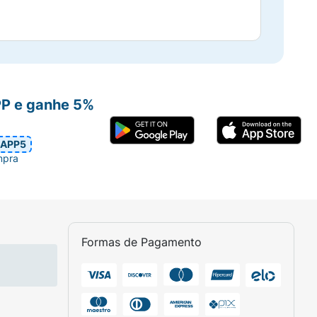
PP e ganhe 5%
APP5
mpra
Formas de Pagamento