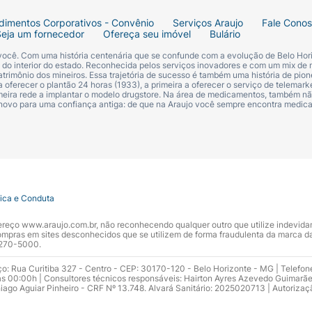
dimentos Corporativos - Convênio
Serviços Araujo
Fale Cono
Seja um fornecedor
Ofereça seu imóvel
Bulário
 você. Com uma história centenária que se confunde com a evolução de Belo Hori
s do interior do estado. Reconhecida pelos serviços inovadores e com um mix de 
trimônio dos mineiros. Essa trajetória de sucesso é também uma história de pion
 oferecer o plantão 24 horas (1933), a primeira a oferecer o serviço de telemarke
primeira rede a implantar o modelo drugstore. Na área de medicamentos, também nã
 novo para uma confiança antiga: de que na Araujo você sempre encontra medi
tica e Conduta
ndereço www.araujo.com.br, não reconhecendo qualquer outro que utilize indevid
pras em sites desconhecidos que se utilizem de forma fraudulenta da marca d
 3270-5000.
ço: Rua Curitiba 327 - Centro - CEP: 30170-120 - Belo Horizonte - MG | Telefon
s 00:00h | Consultores técnicos responsáveis: Hairton Ayres Azevedo Guimarã
hiago Aguiar Pinheiro - CRF Nº 13.748. Alvará Sanitário: 2025020713 | Autorizaç