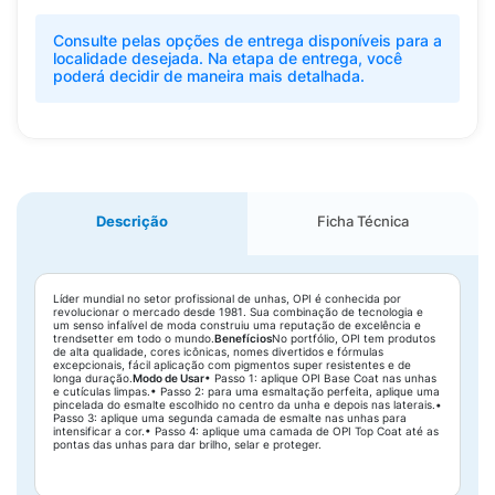
Consulte pelas opções de entrega disponíveis para a
localidade desejada. Na etapa de entrega, você
poderá decidir de maneira mais detalhada.
Descrição
Ficha Técnica
Líder mundial no setor profissional de unhas, OPI é conhecida por
revolucionar o mercado desde 1981. Sua combinação de tecnologia e
um senso infalível de moda construiu uma reputação de excelência e
trendsetter em todo o mundo.
Benefícios
No portfólio, OPI tem produtos
de alta qualidade, cores icônicas, nomes divertidos e fórmulas
excepcionais, fácil aplicação com pigmentos super resistentes e de
longa duração.
Modo de Usar
• Passo 1: aplique OPI Base Coat nas unhas
e cutículas limpas.• Passo 2: para uma esmaltação perfeita, aplique uma
pincelada do esmalte escolhido no centro da unha e depois nas laterais.•
Passo 3: aplique uma segunda camada de esmalte nas unhas para
intensificar a cor.• Passo 4: aplique uma camada de OPI Top Coat até as
pontas das unhas para dar brilho, selar e proteger.