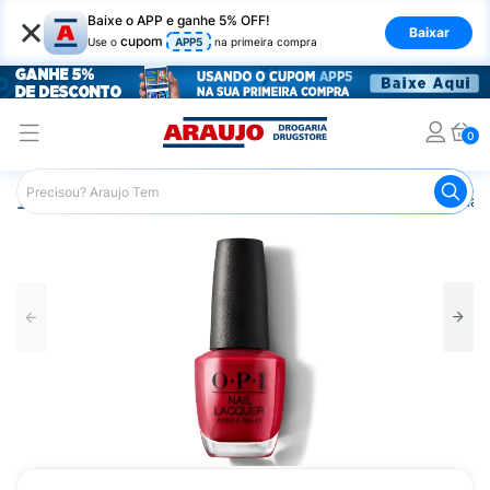
×
Baixe o APP e ganhe 5% OFF!
Baixar
cupom
Use o
APP5
na primeira compra
0
Araujo
Beleza e Cuidados
Unhas
Esmaltes
Esmalt