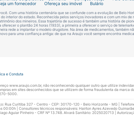
Seja um fornecedor
Ofereça seu imóvel
Bulário
 você. Com uma história centenária que se confunde com a evolução de Belo Hori
s do interior do estado. Reconhecida pelos serviços inovadores e com um mix de 
trimônio dos mineiros. Essa trajetória de sucesso é também uma história de pion
 oferecer o plantão 24 horas (1933), a primeira a oferecer o serviço de telemarke
primeira rede a implantar o modelo drugstore. Na área de medicamentos, também nã
 novo para uma confiança antiga: de que na Araujo você sempre encontra medi
tica e Conduta
ndereço www.araujo.com.br, não reconhecendo qualquer outro que utilize indevid
pras em sites desconhecidos que se utilizem de forma fraudulenta da marca d
 3270-5000.
ço: Rua Curitiba 327 - Centro - CEP: 30170-120 - Belo Horizonte - MG | Telefon
s 00:00h | Consultores técnicos responsáveis: Hairton Ayres Azevedo Guimarã
hiago Aguiar Pinheiro - CRF Nº 13.748. Alvará Sanitário: 2025020713 | Autorizaç