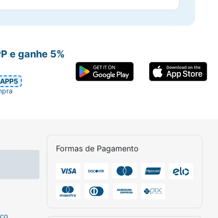
PP e ganhe 5%
APP5
mpra
Formas de Pagamento
sco