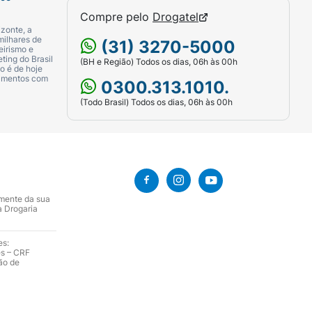
Compre pelo
Drogatel
zonte, a
milhares de
(31) 3270-5000
eirismo e
ting do Brasil
(BH e Região) Todos os dias, 06h às 00h
o é de hoje
camentos com
0300.313.1010.
(Todo Brasil) Todos os dias, 06h às 00h
amente da sua
a Drogaria
es:
es – CRF
ão de