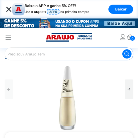
×
Baixe o APP e ganhe 5% OFF!
Baixar
cupom
Use o
APP5
na primeira compra
0
Araujo
Beleza e Cuidados
Unhas
Esmaltes
Esmalt