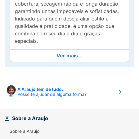
cobertura, secagem rápida e longa duração,
garantindo unhas impecáveis ​​e sofisticadas.
Indicado para quem deseja aliar estilo a
qualidade e praticidade, é uma opção que
combina com seu dia a dia e graças
especiais.
É interessante saber:
Ver mais...
Alta cobertura
Longa duração
A Araujo tem de tudo.
Brilho intenso
Posso te ajudar de alguma forma?
Secagem rápida
Hipoalergênico
Sobre a Araujo
Vegano
Sobre a Araujo