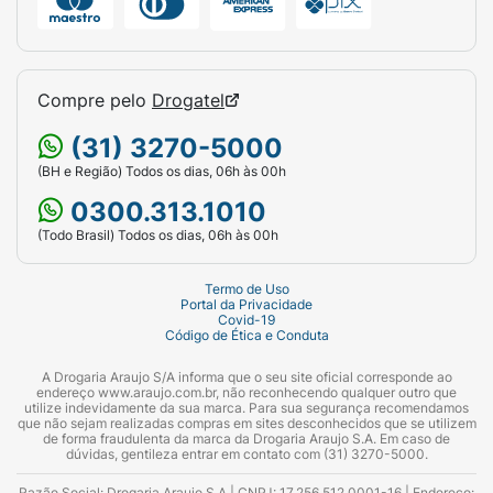
Compre pelo
Drogatel
(31) 3270-5000
(BH e Região) Todos os dias, 06h às 00h
0300.313.1010
(Todo Brasil) Todos os dias, 06h às 00h
Termo de Uso
Portal da Privacidade
Covid-19
Código de Ética e Conduta
A Drogaria Araujo S/A informa que o seu site oficial corresponde ao
endereço www.araujo.com.br, não reconhecendo qualquer outro que
utilize indevidamente da sua marca. Para sua segurança recomendamos
que não sejam realizadas compras em sites desconhecidos que se utilizem
de forma fraudulenta da marca da Drogaria Araujo S.A. Em caso de
dúvidas, gentileza entrar em contato com (31) 3270-5000.
Razão Social: Drogaria Araujo S.A | CNPJ: 17.256.512.0001-16 | Endereço: