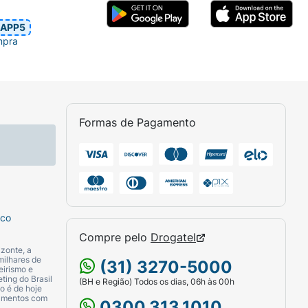
APP5
mpra
Formas de Pagamento
sco
Compre pelo
Drogatel
zonte, a
milhares de
(31) 3270-5000
eirismo e
ting do Brasil
(BH e Região) Todos os dias, 06h às 00h
o é de hoje
camentos com
0300.313.1010.