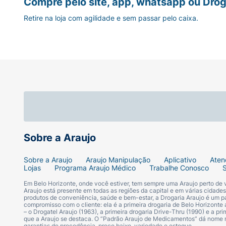
Compre pelo site, app, whatsapp ou Drog
Retire na loja com agilidade e sem passar pelo caixa.
Sobre a Araujo
Sobre a Araujo
Araujo Manipulação
Aplicativo
Aten
Lojas
Programa Araujo Médico
Trabalhe Conosco
Em Belo Horizonte, onde você estiver, tem sempre uma Araujo perto de
Araujo está presente em todas as regiões da capital e em várias cidade
produtos de conveniência, saúde e bem-estar, a Drogaria Araujo é um pa
compromisso com o cliente: ela é a primeira drogaria de Belo Horizonte a
– o Drogatel Araujo (1963), a primeira drogaria Drive-Thru (1990) e a 
que a Araujo se destaca. O “Padrão Araujo de Medicamentos” dá nome
garantias de procedência, preço baixo, variedade e estoque.