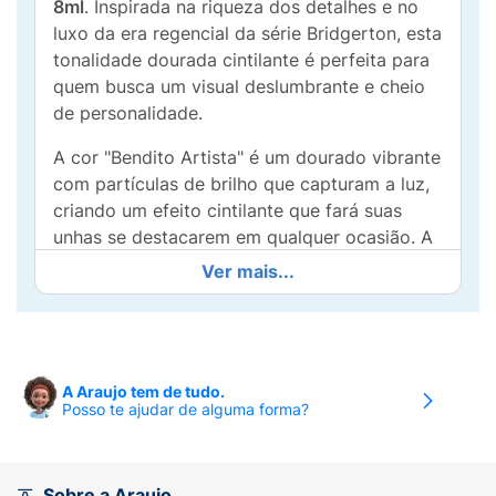
8ml
. Inspirada na riqueza dos detalhes e no
luxo da era regencial da série Bridgerton, esta
tonalidade dourada cintilante é perfeita para
quem busca um visual deslumbrante e cheio
de personalidade.
A cor "Bendito Artista" é um dourado vibrante
com partículas de brilho que capturam a luz,
criando um efeito cintilante que fará suas
unhas se destacarem em qualquer ocasião. A
fórmula de alta qualidade da Risqué garante
Ver mais...
longa duração
,
brilho intenso
e
secagem
rápida
, proporcionando uma aplicação suave
e um acabamento impecável que dura por
mais tempo.
A Araujo tem de tudo.
Posso te ajudar de alguma forma?
Com 8ml, este esmalte é ideal para quem não
tem medo de ousar e deseja adicionar um
toque de glamour e extravagância às suas
mãos. Sua textura cintilante oferece uma
Sobre a Araujo