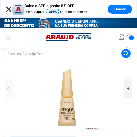
×
Baixe o APP e ganhe 5% OFF!
Baixar
cupom
Use o
APP5
na primeira compra
0
Araujo
Beleza e Cuidados
Unhas
Esmaltes
Esmalt