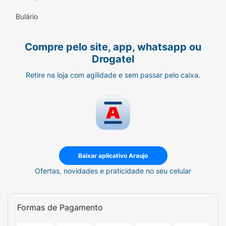
Brilho Intenso:
Realça a beleza da cor e das
suas unhas.
Bulário
Deixe suas unhas brilharem com a opulência
Compre pelo site, app, whatsapp ou
da era regencial. Adquira já o
Esmalte Risqué
Drogatel
Bridgerton Bendito Artista Cintilante 8ml
e
sinta-se como uma verdadeira dama da
Retire na loja com agilidade e sem passar pelo caixa.
sociedade.
Baixar aplicativo Araujo
Ofertas, novidades e praticidade no seu celular
Formas de Pagamento