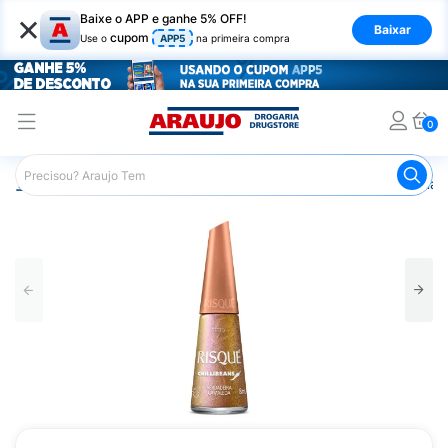
×
Baixe o APP e ganhe 5% OFF!
Baixar
cupom
Use o
APP5
na primeira compra
0
Araujo
Beleza e Cuidados
Unhas
Esmaltes
Esmalt