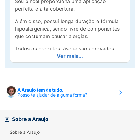
Seu pincel proporciona uma aplicação
perfeita e alta cobertura.
Além disso, possui longa duração e fórmula
hipoalergênica, sendo livre de componentes
que costumam causar alergias.
Todos os produtos Risqué são aprovados
Ver mais...
pelo programa Leaping Bunny da Cruelty Free
International, padrão ouro globalmente
reconhecido para produtos livre de crueldade
animal.
A Araujo tem de tudo.
Conheça a nova coleção Risqué & Chilli Beans
Posso te ajudar de alguma forma?
com esmaltes, óculos e relógios exclusivos
cocriados nos mínimos detalhes para você
colorir seus instintos!
Sobre a Araujo
Ingrediente:
Sobre a Araujo
"Butyl Acetate, Ethyl Acetate, Nitrocellulose,