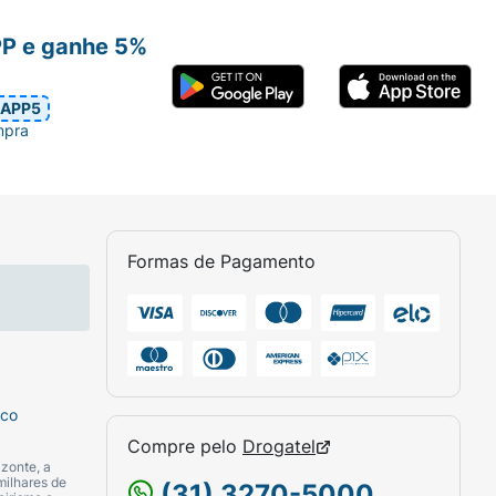
PP e ganhe 5%
APP5
mpra
Formas de Pagamento
sco
Compre pelo
Drogatel
zonte, a
milhares de
(31) 3270-5000