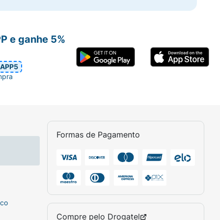
PP e ganhe 5%
APP5
mpra
Formas de Pagamento
sco
Compre pelo
Drogatel