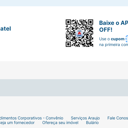
Baixe o A
atel
OFF!
Use o
cupom
na primeira co
dimentos Corporativos - Convênio
Serviços Araujo
Fale Cono
Seja um fornecedor
Ofereça seu imóvel
Bulário