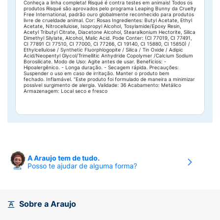
Conheça a linha completa! Risqué é contra testes em animais! Todos os
produtos Risqué são aprovados pelo programa Leaping Bunny da Cruelty
Free International, padrão ouro globalmente reconhecido para produtos
livre de crueldade animal. Cor: Rosas Ingredientes: Butyl Acetate, Ethyl
Acetate, Nitrocellulose, Isopropyl Alcohol, Tosylamide/Epoxy Resin,
Acetyl Tributyl Citrate, Diacetone Alcohol, Stearalkonium Hectorite, Silica
Dimethyl Silylate, Alcohol, Malic Acid. Pode Conter: (CI 77019, CI 77491,
CI 77891 CI 77510, CI 77000, CI 77266, CI 19140, CI 15880, CI 15850) /
Ethylcellulose / Synthetic Fluorphlogopite / Silica / Tin Oxide / Adipic
Acid/Neopentyl Glycol/Trimellitic Anhydride Copolymer /Calcium Sodium
Borosilicate. Modo de Uso: Agite antes de usar. Benefícios: -
Hipoalergênico. - Longa duração. - Secagem rápida. Precauções:
Suspender o uso em caso de irritação. Manter o produto bem
fechado. Inflamável. “Este produto foi formulado de maneira a minimizar
possível surgimento de alergia. Validade: 36 Acabamento: Metálico
Armazenagem: Local seco e fresco
A Araujo tem de tudo.
Posso te ajudar de alguma forma?
Sobre a Araujo