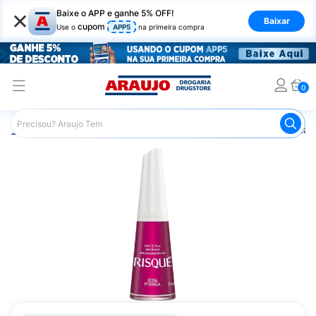
×
Baixe o APP e ganhe 5% OFF!
Baixar
cupom
Use o
APP5
na primeira compra
0
Araujo
Beleza e Cuidados
Unhas
Esmaltes
Esmalt