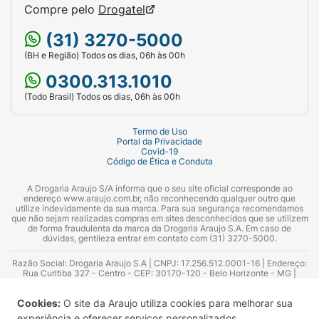
Compre pelo
Drogatel
(31) 3270-5000
(BH e Região) Todos os dias, 06h às 00h
0300.313.1010
(Todo Brasil) Todos os dias, 06h às 00h
Termo de Uso
Portal da Privacidade
Covid-19
Código de Ética e Conduta
A Drogaria Araujo S/A informa que o seu site oficial corresponde ao
endereço www.araujo.com.br, não reconhecendo qualquer outro que
utilize indevidamente da sua marca. Para sua segurança recomendamos
que não sejam realizadas compras em sites desconhecidos que se utilizem
de forma fraudulenta da marca da Drogaria Araujo S.A. Em caso de
dúvidas, gentileza entrar em contato com (31) 3270-5000.
Razão Social: Drogaria Araujo S.A | CNPJ: 17.256.512.0001-16 | Endereço:
Rua Curitiba 327 - Centro - CEP: 30170-120 - Belo Horizonte - MG |
Telefones: 0300.313.1010 e (31) 3270-5000 Horário de funcionamento -
06:00h às 00:00h | Consultores técnicos responsáveis: Hairton Ayres
Cookies:
O site da Araujo utiliza cookies para melhorar sua
Azevedo Guimarães – CRF 10.965 | Yasmin Silva Alvarenga – CRF 52.584 -
Consultor substituto: Thiago Aguiar Pinheiro - CRF Nº 13.748. Alvará
experiência e oferecer serviços personalizados.