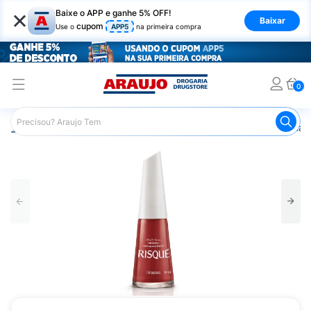
×
Baixe o APP e ganhe 5% OFF!
Baixar
cupom
Use o
APP5
na primeira compra
0
Araujo
Beleza e Cuidados
Unhas
Esmaltes
Esmalt