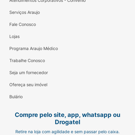
Atendimentos Corporativos - Convênio
Produto Oficial e Licenciado Risqué x Bridgerton.
Serviços Araujo
Fale Conosco
Lojas
Programa Araujo Médico
Trabalhe Conosco
Seja um fornecedor
Ofereça seu imóvel
Bulário
Compre pelo site, app, whatsapp ou
Drogatel
Retire na loja com agilidade e sem passar pelo caixa.