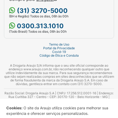
(31) 3270-5000
(BH e Região) Todos os dias, 06h às 00h
0300.313.1010
(Todo Brasil) Todos os dias, 06h às 00h
Termo de Uso
Portal da Privacidade
Covid-19
Código de Ética e Conduta
A Drogaria Araujo S/A informa que o seu site oficial corresponde ao
endereço www.araujo.com.br, não reconhecendo qualquer outro que
utilize indevidamente da sua marca. Para sua segurança recomendamos
que não sejam realizadas compras em sites desconhecidos que se utilizem
de forma fraudulenta da marca da Drogaria Araujo S.A. Em caso de
dúvidas, gentileza entrar em contato com (31) 3270-5000.
Razão Social: Drogaria Araujo S.A | CNPJ: 17.256.512.0001-16 | Endereço:
Rua Curitiba 327 - Centro - CEP: 30170-120 - Belo Horizonte - MG |
Telefones: 0300.313.1010 e (31) 3270-5000 Horário de funcionamento -
06:00h às 00:00h | Consultores técnicos responsáveis: Hairton Ayres
Cookies:
O site da Araujo utiliza cookies para melhorar sua
Azevedo Guimarães – CRF 10.965 | Yasmin Silva Alvarenga – CRF 52.584 -
Consultor substituto: Thiago Aguiar Pinheiro - CRF Nº 13.748. Alvará
experiência e oferecer serviços personalizados.
Sanitário: 2025020713 | Autorização de Funcionamento da Empresa (AFE):