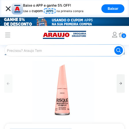
×
Baixe o APP e ganhe 5% OFF!
Baixar
cupom
Use o
APP5
na primeira compra
0
Araujo
Beleza e Cuidados
Unhas
Esmaltes
Esmalt