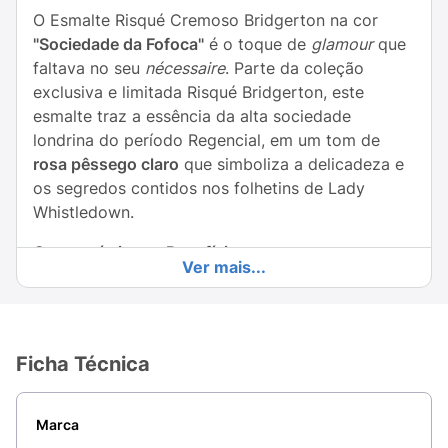
O Esmalte Risqué Cremoso Bridgerton na cor
"Sociedade da Fofoca"
é o toque de
glamour
que
faltava no seu
nécessaire
. Parte da coleção
exclusiva e limitada Risqué Bridgerton, este
esmalte traz a essência da alta sociedade
londrina do período Regencial, em um tom de
rosa pêssego claro
que simboliza a delicadeza e
os segredos contidos nos folhetins de Lady
Whistledown.
Características e Benefícios:
Ver mais...
Acabamento Cremoso:
Proporciona um brilho
intenso e uniforme.
Cor Exclusiva:
Um rosa pêssego suave e
Ficha Técnica
elegante, fácil de combinar.
Alta Cobertura:
Garante cor plena com apenas
Marca
duas camadas.