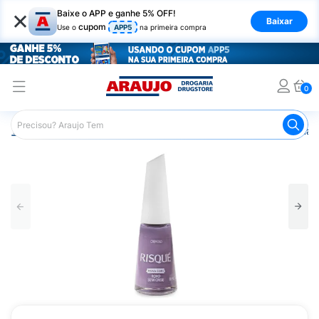
×
Baixe o APP e ganhe 5% OFF!
Baixar
cupom
Use o
APP5
na primeira compra
0
Araujo
Beleza e Cuidados
Unhas
Esmaltes
Esmalt