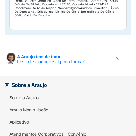
Óxido De Ferro Vermelho, Óxido De Ferro Amarelo, Corante Azul 77510,
Dióxido De Titânio, Corante Azul 74160, Corante Violeta 77742) /
Copolímero De Ácido Adípico/Neopentilglicol/Anidrido Trimelítico / Álcool
De Diacetona / Etilcelulose, Dióxido De Silício, Borossilicato De Cálcio
Sódio, Óxido De Estanho.
A Araujo tem de tudo.
Posso te ajudar de alguma forma?
Sobre a Araujo
Sobre a Araujo
Araujo Manipulação
Aplicativo
Atendimentos Corporativos - Convênio