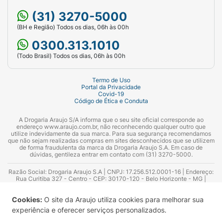
(31) 3270-5000
(BH e Região) Todos os dias, 06h às 00h
0300.313.1010
(Todo Brasil) Todos os dias, 06h às 00h
Termo de Uso
Portal da Privacidade
Covid-19
Código de Ética e Conduta
A Drogaria Araujo S/A informa que o seu site oficial corresponde ao
endereço www.araujo.com.br, não reconhecendo qualquer outro que
utilize indevidamente da sua marca. Para sua segurança recomendamos
que não sejam realizadas compras em sites desconhecidos que se utilizem
de forma fraudulenta da marca da Drogaria Araujo S.A. Em caso de
dúvidas, gentileza entrar em contato com (31) 3270-5000.
Razão Social: Drogaria Araujo S.A | CNPJ: 17.256.512.0001-16 | Endereço:
Rua Curitiba 327 - Centro - CEP: 30170-120 - Belo Horizonte - MG |
Telefones: 0300.313.1010 e (31) 3270-5000 Horário de funcionamento -
06:00h às 00:00h | Consultores técnicos responsáveis: Hairton Ayres
Cookies:
O site da Araujo utiliza cookies para melhorar sua
Azevedo Guimarães – CRF 10.965 | Yasmin Silva Alvarenga – CRF 52.584 -
Consultor substituto: Thiago Aguiar Pinheiro - CRF Nº 13.748. Alvará
experiência e oferecer serviços personalizados.
Sanitário: 2025020713 | Autorização de Funcionamento da Empresa (AFE):
7.16355-1