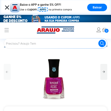
×
Baixe o APP e ganhe 5% OFF!
Baixar
cupom
Use o
APP5
na primeira compra
0
Araujo
Beleza e Cuidados
Unhas
Esmaltes
Esmalt