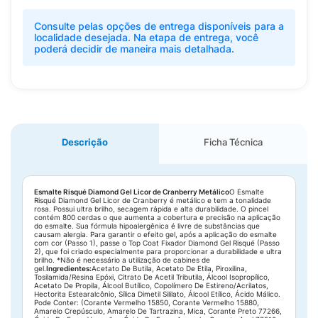
Consulte pelas opções de entrega disponíveis para a
localidade desejada. Na etapa de entrega, você
poderá decidir de maneira mais detalhada.
Descrição
Ficha Técnica
Esmalte Risqué Diamond Gel Licor de Cranberry Metálico
O Esmalte
Risqué Diamond Gel Licor de Cranberry é metálico e tem a tonalidade
rosa. Possui ultra brilho, secagem rápida e alta durabilidade. O pincel
contém 800 cerdas o que aumenta a cobertura e precisão na aplicação
do esmalte. Sua fórmula hipoalergênica é livre de substâncias que
causam alergia. Para garantir o efeito gel, após a aplicação do esmalte
com cor (Passo 1), passe o Top Coat Fixador Diamond Gel Risqué (Passo
2), que foi criado especialmente para proporcionar a durabilidade e ultra
brilho. *Não é necessário a utilização de cabines de
gel.
Ingredientes:
Acetato De Butila, Acetato De Etila, Piroxilina,
Tosilamida/Resina Epóxi, Citrato De Acetil Tributila, Álcool Isopropílico,
Acetato De Propila, Álcool Butílico, Copolímero De Estireno/Acrilatos,
Hectorita Estearalcônio, Sílica Dimetil Sililato, Álcool Etílico, Ácido Málico.
Pode Conter: (Corante Vermelho 15850, Corante Vermelho 15880,
Amarelo Crepúsculo, Amarelo De Tartrazina, Mica, Corante Preto 77266,