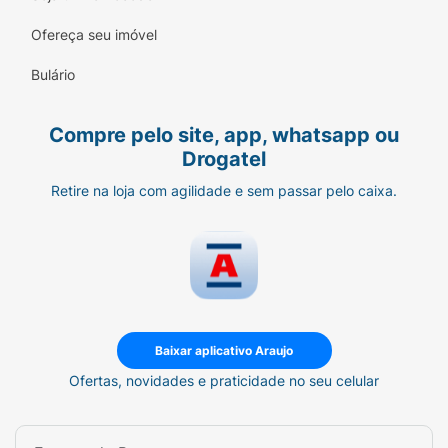
aplicação fácil, rápida e sem marcas.
Ofereça seu imóvel
Secagem Rápida:
Ideal para quem busca
Bulário
praticidade sem comprometer a qualidade.
Fórmula Hipoalergênica:
Seguro para peles
Compre pelo site, app, whatsapp ou
sensíveis.
Drogatel
Modo de Usar:
Retire na loja com agilidade e sem passar pelo caixa.
Passo 1 (Cor):
Aplique o esmalte Bronze
3000 sobre as unhas limpas. Se desejar
uma cor mais intensa, aplique uma
segunda camada.
Passo 2 (Fixação):
Para garantir o efeito
Baixar aplicativo Araujo
gel e a durabilidade diamante, finalize
Ofertas, novidades e praticidade no seu celular
com o
Top Coat Fixador Risqué
Diamond Gel
.
Ficha Técnica: