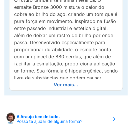
O futuro também tem alma metálica. O
esmalte Bronze 3000 mistura o calor do
cobre ao brilho do aço, criando um tom que é
pura força em movimento. Inspirado na fusão
entre passado industrial e estética digital,
além de deixar um rastro de brilho por onde
passa. Desenvolvido especialmente para
proporcionar durabilidade, o esmalte conta
com um pincel de 880 cerdas, que além de
facilitar a esmaltação, proporciona aplicação
uniforme. Sua fórmula é hipoalergênica, sendo
livre de substâncias que podem causar
Ver mais...
alergia. Para obter o efeito gel, aplique o
esmalte Bronze 3000 Risqué Diamond Gel
(passo 1) e em seguida aplique o Top Coat
Fixador Risqué Diamond Gel escolhido (passo
2), garantindo efeito gel sem precisar de
A Araujo tem de tudo.
cabine UV. Risqué é contra testes em animais!
Posso te ajudar de alguma forma?
Todos os produtos Risqué são aprovados