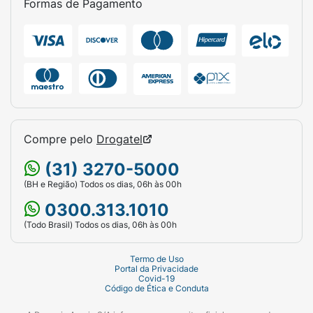
Formas de Pagamento
Marca:
Risqué.
Linha:
Diamond Gel.
Coleção:
Cybercolors.
Cor:
Bronze 3000.
Volume:
9,5ml.
Compre pelo
Drogatel
Classificação:
Passo 1 (Cor).
(31) 3270-5000
(BH e Região) Todos os dias, 06h às 00h
Hipoalergênico:
Sim.
0300.313.1010
(Todo Brasil) Todos os dias, 06h às 00h
Termo de Uso
Portal da Privacidade
Covid-19
Código de Ética e Conduta