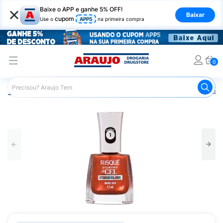
×
Baixe o APP e ganhe 5% OFF!
Baixar
cupom
Use o
APP5
na primeira compra
0
Araujo
Beleza e Cuidados
Unhas
Esmaltes
Esmalt