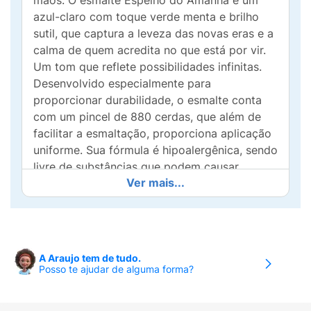
mãos. O esmalte Espelho do Amanhã é um
azul-claro com toque verde menta e brilho
sutil, que captura a leveza das novas eras e a
calma de quem acredita no que está por vir.
Um tom que reflete possibilidades infinitas.
Desenvolvido especialmente para
proporcionar durabilidade, o esmalte conta
com um pincel de 880 cerdas, que além de
facilitar a esmaltação, proporciona aplicação
uniforme. Sua fórmula é hipoalergênica, sendo
livre de substâncias que podem causar
Ver mais...
alergia. Para obter o efeito gel, aplique o
esmalte Espelho do Amanhã Risqué Diamond
Gel (passo 1) e em seguida aplique o Top
Coat Fixador Risqué Diamond Gel escolhido
(passo 2), garantindo efeito gel sem precisar
A Araujo tem de tudo.
de cabine UV. Risqué é contra testes em
Posso te ajudar de alguma forma?
animais! Todos os produtos Risqué são
aprovados pelo programa Leaping Bunny da