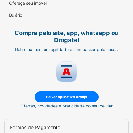
Ofereça seu imóvel
beleza.
Bulário
Hipoalergênico:
Formulado para minimizar
o risco de alergias, cuidando da saúde das
suas unhas.
Compre pelo site, app, whatsapp ou
Drogatel
Retire na loja com agilidade e sem passar pelo caixa.
Baixar aplicativo Araujo
Ofertas, novidades e praticidade no seu celular
Formas de Pagamento