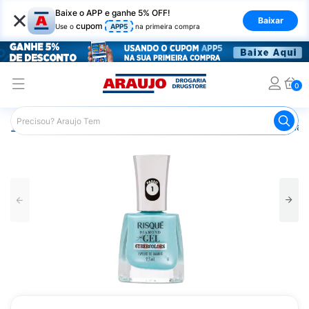
×
Baixe o APP e ganhe 5% OFF!
Baixar
cupom
Use o
APP5
na primeira compra
0
Araujo
Beleza e Cuidados
Unhas
Esmaltes
Esmalt