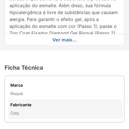
aplicação do esmalte. Além disso, sua fórmula
hipoalergênica é livre de substâncias que causam
alergia. Para garantir o efeito gel, após a
aplicação do esmalte com cor (Passo 1), passe o
Top Coat Fixador Diamond Gel Risqué (Passo 2),
Ver mais...
que foi criado especialmente para proporcionar a
durabilidade e alto brilho. *Não é necessário a
utilização de cabines de gel.
Ficha Técnica
Marca
Risqué
Fabricante
Coty