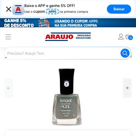
×
Baixe o APP e ganhe 5% OFF!
Baixar
cupom
Use o
APP5
na primeira compra
0
Araujo
Beleza e Cuidados
Unhas
Esmaltes
Esmalt