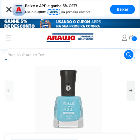
×
Baixe o APP e ganhe 5% OFF!
Baixar
cupom
Use o
APP5
na primeira compra
0
Araujo
Beleza e Cuidados
Unhas
Esmaltes
Esmalt