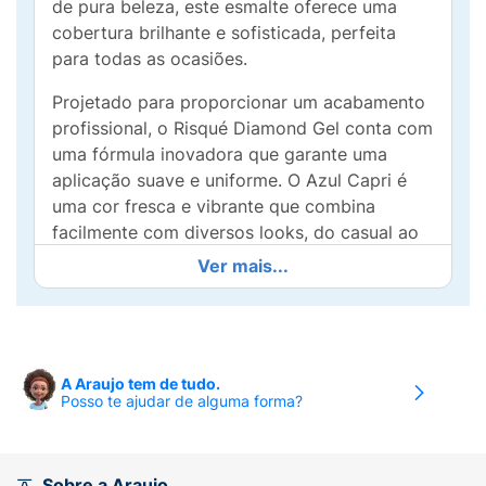
de pura beleza, este esmalte oferece uma
cobertura brilhante e sofisticada, perfeita
para todas as ocasiões.
Projetado para proporcionar um acabamento
profissional, o Risqué Diamond Gel conta com
uma fórmula inovadora que garante uma
aplicação suave e uniforme. O Azul Capri é
uma cor fresca e vibrante que combina
facilmente com diversos looks, do casual ao
elegante.
Ver mais...
Além de sua beleza estonteante, o esmalte é
ideal para quem busca durabilidade,
resistindo a lascas e desgastes do dia a dia.
Experimente o Risqué Diamond Gel e
A Araujo tem de tudo.
Posso te ajudar de alguma forma?
transforme sua rotina de cuidados com unhas.
Com Risqué, suas mãos estarão sempre
perfeitas e prontas para brilhar!
Sobre a Araujo