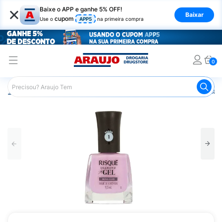
×
Baixe o APP e ganhe 5% OFF!
Baixar
cupom
Use o
APP5
na primeira compra
0
Araujo
Beleza e Cuidados
Unhas
Esmaltes
Esmalt