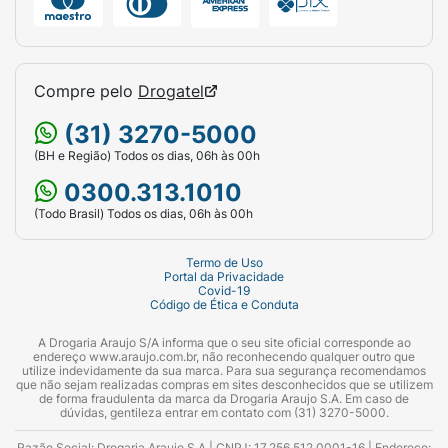
Compre pelo
Drogatel
(31) 3270-5000
(BH e Região) Todos os dias, 06h às 00h
0300.313.1010
(Todo Brasil) Todos os dias, 06h às 00h
Termo de Uso
Portal da Privacidade
Covid-19
Código de Ética e Conduta
A Drogaria Araujo S/A informa que o seu site oficial corresponde ao
endereço www.araujo.com.br, não reconhecendo qualquer outro que
utilize indevidamente da sua marca. Para sua segurança recomendamos
que não sejam realizadas compras em sites desconhecidos que se utilizem
de forma fraudulenta da marca da Drogaria Araujo S.A. Em caso de
dúvidas, gentileza entrar em contato com (31) 3270-5000.
Razão Social: Drogaria Araujo S.A | CNPJ: 17.256.512.0001-16 | Endereço: