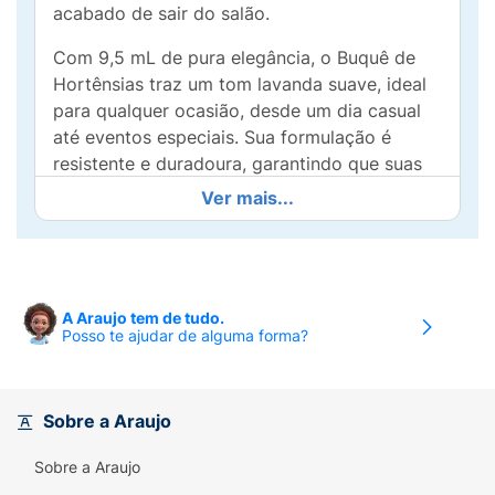
acabado de sair do salão.
Com 9,5 mL de pura elegância, o Buquê de
Hortênsias traz um tom lavanda suave, ideal
para qualquer ocasião, desde um dia casual
até eventos especiais. Sua formulação é
resistente e duradoura, garantindo que suas
unhas permaneçam impecáveis por mais
Ver mais...
tempo.
Aplicar é fácil! Com um pincel de alta
precisão, você terá um resultado perfeito na
primeira camada. Seja ousada, seja você
A Araujo tem de tudo.
Posso te ajudar de alguma forma?
mesma, e exiba unhas deslumbrantes e bem
cuidadas. Experimente a nova cor e sinta a
confiança que vem com a beleza!
Sobre a Araujo
Sobre a Araujo