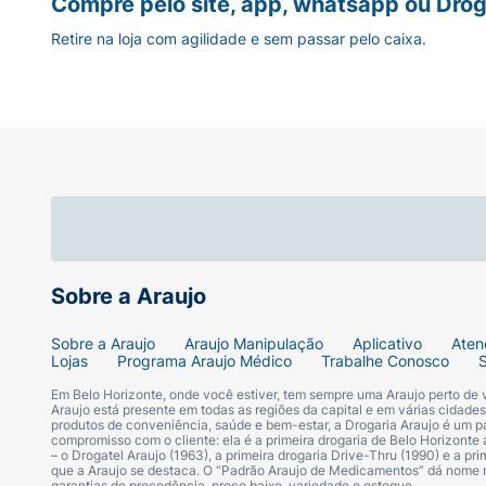
Compre pelo site, app, whatsapp ou Drog
Retire na loja com agilidade e sem passar pelo caixa.
Sobre a Araujo
Sobre a Araujo
Araujo Manipulação
Aplicativo
Aten
Lojas
Programa Araujo Médico
Trabalhe Conosco
Em Belo Horizonte, onde você estiver, tem sempre uma Araujo perto de
Araujo está presente em todas as regiões da capital e em várias cidade
produtos de conveniência, saúde e bem-estar, a Drogaria Araujo é um pa
compromisso com o cliente: ela é a primeira drogaria de Belo Horizonte a
– o Drogatel Araujo (1963), a primeira drogaria Drive-Thru (1990) e a 
que a Araujo se destaca. O “Padrão Araujo de Medicamentos” dá nome
garantias de procedência, preço baixo, variedade e estoque.