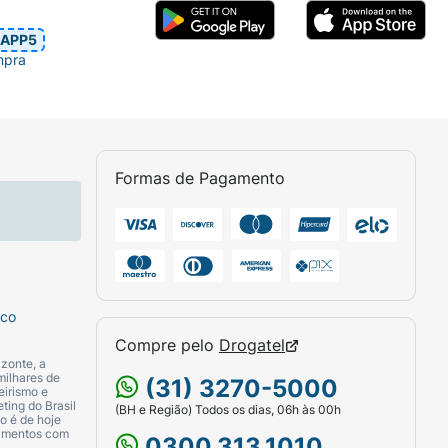
APP5
mpra
Formas de Pagamento
sco
Compre pelo
Drogatel
zonte, a
milhares de
(31) 3270-5000
eirismo e
ting do Brasil
(BH e Região) Todos os dias, 06h às 00h
o é de hoje
camentos com
0300.313.1010.