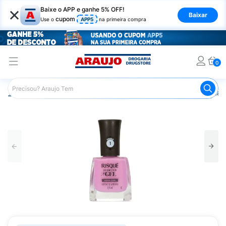
×
Baixe o APP e ganhe 5% OFF!
Baixar
cupom
Use o
APP5
na primeira compra
0
Araujo
Beleza e Cuidados
Unhas
Esmaltes
Esmalt