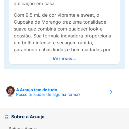
aplicação em casa.
Com 9,5 mL de cor vibrante e sweet, o
Cupcake de Morango traz uma tonalidade
suave que combina com qualquer look e
ocasião. Sua fórmula inovadora proporciona
um brilho intenso e secagem rápida,
garantindo unhas lindas e bem cuidadas por
muito mais tempo.
Ver mais...
O pincel de alta precisão permite uma
aplicação fácil e uniforme, garantindo um
resultado perfeito em cada camada.
Experimente essa nova cor e adicione um
A Araujo tem de tudo.
Posso te ajudar de alguma forma?
toque de doçura às suas unhas, sentindo-se
confiante e bonita todos os dias. Seja a
protagonista da sua própria história de
beleza!
Sobre a Araujo
Sobre a Araujo