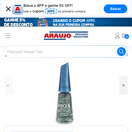
×
Baixe o APP e ganhe 5% OFF!
Baixar
cupom
Use o
APP5
na primeira compra
0
Araujo
Beleza e Cuidados
Unhas
Esmaltes
Esmalt