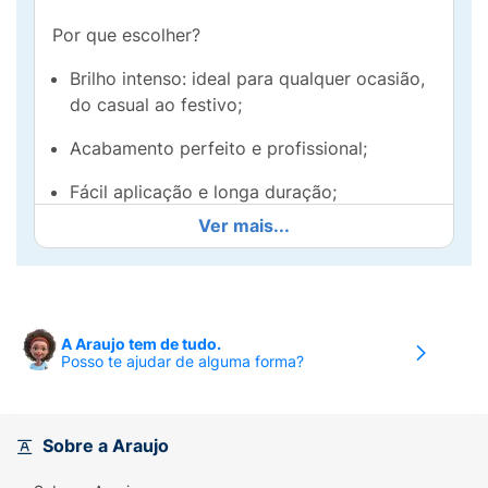
Por que escolher?
Brilho intenso: ideal para qualquer ocasião,
do casual ao festivo;
Acabamento perfeito e profissional;
Fácil aplicação e longa duração;
Ver mais...
Vegano e hipoalergênico – perfeito para
todas.
Liberte seu estilo e aposte no poder do
glitter! Seja o destaque, porque brilhar nunca
A Araujo tem de tudo.
é demais.
Posso te ajudar de alguma forma?
Risqué – Porque você nasceu para brilhar!
Sobre a Araujo