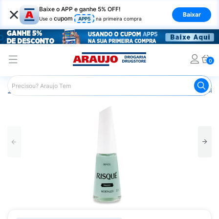
×
Baixe o APP e ganhe 5% OFF!
Baixar
cupom
Use o
APP5
na primeira compra
0
Araujo
Beleza e Cuidados
Unhas
Esmaltes
Esmalt