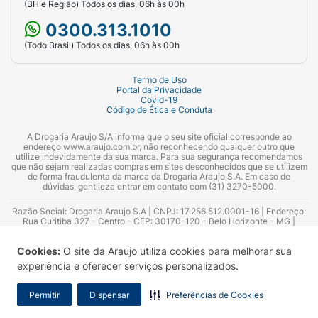
(BH e Região) Todos os dias, 06h às 00h
0300.313.1010
(Todo Brasil) Todos os dias, 06h às 00h
Termo de Uso
Portal da Privacidade
Covid-19
Código de Ética e Conduta
A Drogaria Araujo S/A informa que o seu site oficial corresponde ao
endereço www.araujo.com.br, não reconhecendo qualquer outro que
utilize indevidamente da sua marca. Para sua segurança recomendamos
que não sejam realizadas compras em sites desconhecidos que se utilizem
de forma fraudulenta da marca da Drogaria Araujo S.A. Em caso de
dúvidas, gentileza entrar em contato com (31) 3270-5000.
Razão Social: Drogaria Araujo S.A | CNPJ: 17.256.512.0001-16 | Endereço:
Rua Curitiba 327 - Centro - CEP: 30170-120 - Belo Horizonte - MG |
Telefones: 0300.313.1010 e (31) 3270-5000 Horário de funcionamento -
06:00h às 00:00h | Consultores técnicos responsáveis: Hairton Ayres
Cookies:
O site da Araujo utiliza cookies para melhorar sua
Azevedo Guimarães – CRF 10.965 | Yasmin Silva Alvarenga – CRF 52.584 -
Consultor substituto: Thiago Aguiar Pinheiro - CRF Nº 13.748. Alvará
experiência e oferecer serviços personalizados.
Sanitário: 2025020713 | Autorização de Funcionamento da Empresa (AFE):
7.16355-1
Permitir
Dispensar
Preferências de Cookies