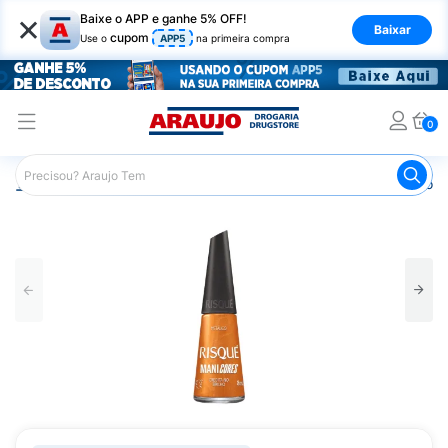
×
Baixe o APP e ganhe 5% OFF!
Baixar
cupom
Use o
APP5
na primeira compra
0
Araujo
Beleza e Cuidados
Unhas
Acetonas e Remove