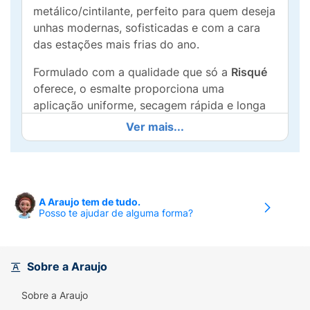
metálico/cintilante, perfeito para quem deseja
unhas modernas, sofisticadas e com a cara
das estações mais frias do ano.
Formulado com a qualidade que só a
Risqué
oferece, o esmalte proporciona uma
aplicação uniforme, secagem rápida e longa
duração, garantindo que suas unhas fiquem
Ver mais...
impecáveis por muito mais tempo. Seu pincel
ergonômico facilita a esmaltação, oferecendo
uma cobertura perfeita desde a primeira
camada.
A Araujo tem de tudo.
Por que escolher o Risqué Look Invernal?
Posso te ajudar de alguma forma?
Cor Intensa e Tendência:
Roxo metálico
elegante que combina com qualquer
Sobre a Araujo
ocasião.
Sobre a Araujo
Alta Durabilidade:
Unhas bonitas e sem