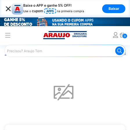
×
Baixe o APP e ganhe 5% OFF!
Baixar
cupom
Use o
APP5
na primeira compra
0
Araujo
Beleza e Cuidados
Unhas
Esmaltes
Esmalt