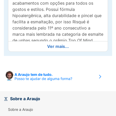
acabamentos com opções para todos os
gostos e estilos. Possui fórmula
hipoalergênica, alta durabilidade e pincel que
facilita a esmaltação, por isso Risqué é
considerada pelo 11º ano consecutivo a
marca mais lembrada na categoria de esmalte
de unhas segundo o prêmio Top Of Mind
Ver mais...
2025, premiação da Folha de São Paulo que
avalia a relevância das marcas para os
consumidores. Conheça a linha completa!
Risqué é contra testes em animais! Todos os
produtos Risqué são aprovados pelo
A Araujo tem de tudo.
programa Leaping Bunny da Cruelty Free
Posso te ajudar de alguma forma?
International, padrão ouro globalmente
reconhecido para produtos livre de
crueldade animal.
Sobre a Araujo
Risqué pelo 10º ano consecutivo é a marca
Sobre a Araujo
mais lembrada na categoria de esmalte de