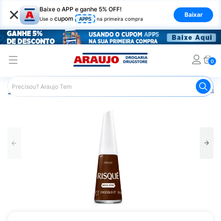
×
Baixe o APP e ganhe 5% OFF!
Baixar
cupom
Use o
APP5
na primeira compra
0
Araujo
Beleza e Cuidados
Unhas
Esmaltes
Esmalt