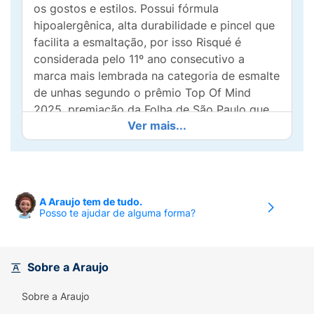
os gostos e estilos. Possui fórmula
hipoalergênica, alta durabilidade e pincel que
facilita a esmaltação, por isso Risqué é
considerada pelo 11º ano consecutivo a
marca mais lembrada na categoria de esmalte
de unhas segundo o prêmio Top Of Mind
2025, premiação da Folha de São Paulo que
Ver mais...
avalia a relevância das marcas para os
consumidores. Conheça a linha completa!
Risqué é contra testes em animais! Todos os
produtos Risqué são aprovados pelo
programa Leaping Bunny da Cruelty Free
A Araujo tem de tudo.
International, padrão ouro globalmente
Posso te ajudar de alguma forma?
reconhecido para produtos livre de
crueldade animal.
Sobre a Araujo
Risqué pelo 10º ano consecutivo é a marca
mais lembrada na categoria de esmalte de
Sobre a Araujo
unhas segundo a Top Of Mind 2024,