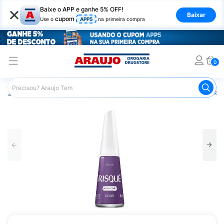
×
Baixe o APP e ganhe 5% OFF!
Baixar
cupom
Use o
APP5
na primeira compra
0
Araujo
Beleza e Cuidados
Unhas
Esmaltes
Esmalt