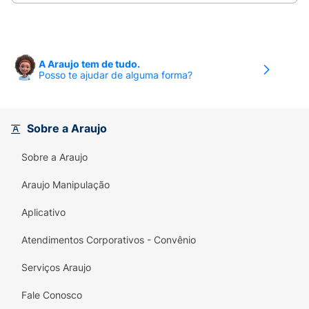
Modo de Uso
Agite antes de usar.
A Araujo tem de tudo.
Posso te ajudar de alguma forma?
Benefícios
Hipoalergênico
Sobre a Araujo
Longa duração
Sobre a Araujo
Secagem rápida
Araujo Manipulação
Precauções
Aplicativo
Suspender o uso em caso de irritação. Manter o
produto bem fechado. Inflamável. Este produto
Atendimentos Corporativos - Convênio
foi formulado de maneira a minimizar possível
Serviços Araujo
surgimento de alergia.
Fale Conosco