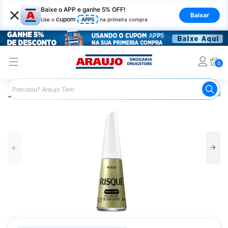
×
Baixe o APP e ganhe 5% OFF!
Baixar
cupom
Use o
APP5
na primeira compra
0
Araujo
Beleza e Cuidados
Unhas
Esmaltes
Esmalt