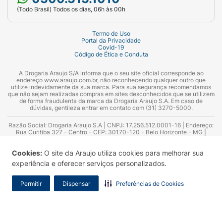
(Todo Brasil) Todos os dias, 06h às 00h
Termo de Uso
Portal da Privacidade
Covid-19
Código de Ética e Conduta
A Drogaria Araujo S/A informa que o seu site oficial corresponde ao
endereço www.araujo.com.br, não reconhecendo qualquer outro que
utilize indevidamente da sua marca. Para sua segurança recomendamos
que não sejam realizadas compras em sites desconhecidos que se utilizem
de forma fraudulenta da marca da Drogaria Araujo S.A. Em caso de
dúvidas, gentileza entrar em contato com (31) 3270-5000.
Razão Social: Drogaria Araujo S.A | CNPJ: 17.256.512.0001-16 | Endereço:
Rua Curitiba 327 - Centro - CEP: 30170-120 - Belo Horizonte - MG |
Telefones: 0300.313.1010 e (31) 3270-5000 Horário de funcionamento -
06:00h às 00:00h | Consultores técnicos responsáveis: Hairton Ayres
Cookies:
O site da Araujo utiliza cookies para melhorar sua
Azevedo Guimarães – CRF 10.965 | Yasmin Silva Alvarenga – CRF 52.584 -
Consultor substituto: Thiago Aguiar Pinheiro - CRF Nº 13.748. Alvará
experiência e oferecer serviços personalizados.
Sanitário: 2025020713 | Autorização de Funcionamento da Empresa (AFE):
7.16355-1
Permitir
Dispensar
Preferências de Cookies