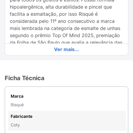
hipoalergênica, alta durabilidade e pincel que
facilita a esmaltação, por isso Risqué é
considerada pelo 11º ano consecutivo a marca
mais lembrada na categoria de esmalte de unhas
segundo o prêmio Top Of Mind 2025, premiação
da Folha de São Paulo que avalia a relevância das
Ver mais...
marcas para os consumidores. Conheça a linha
completa! Risqué é contra testes em animais!
Todos os produtos Risqué são aprovados pelo
programa Leaping Bunny da Cruelty Free
Ficha Técnica
International, padrão ouro globalmente
reconhecido para produtos livre de
crueldade animal.
Marca
Risqué pelo 10º ano consecutivo é a marca mais
Risqué
lembrada na categoria de esmalte de unhas
Fabricante
segundo a Top Of Mind 2024, premiação da Folha
Coty
de São Paulo que avalia a relevância das marcas
para as consumidoras.