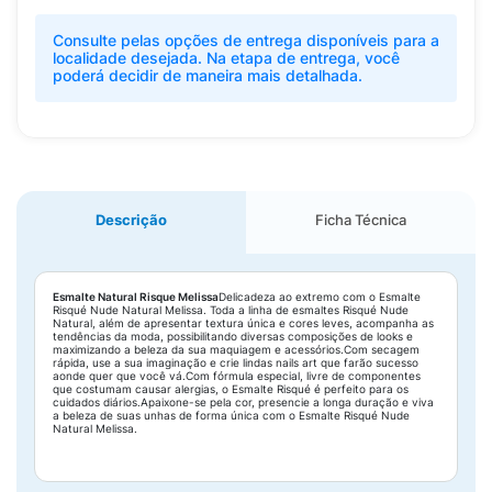
Consulte pelas opções de entrega disponíveis para a
localidade desejada. Na etapa de entrega, você
poderá decidir de maneira mais detalhada.
Descrição
Ficha Técnica
Esmalte Natural Risque Melissa
Delicadeza ao extremo com o Esmalte
Risqué Nude Natural Melissa. Toda a linha de esmaltes Risqué Nude
Natural, além de apresentar textura única e cores leves, acompanha as
tendências da moda, possibilitando diversas composições de looks e
maximizando a beleza da sua maquiagem e acessórios.Com secagem
rápida, use a sua imaginação e crie lindas nails art que farão sucesso
aonde quer que você vá.Com fórmula especial, livre de componentes
que costumam causar alergias, o Esmalte Risqué é perfeito para os
cuidados diários.Apaixone-se pela cor, presencie a longa duração e viva
a beleza de suas unhas de forma única com o Esmalte Risqué Nude
Natural Melissa.