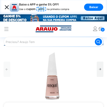
×
Baixe o APP e ganhe 5% OFF!
Baixar
cupom
Use o
APP5
na primeira compra
0
Araujo
Beleza e Cuidados
Unhas
Esmaltes
Esmalt