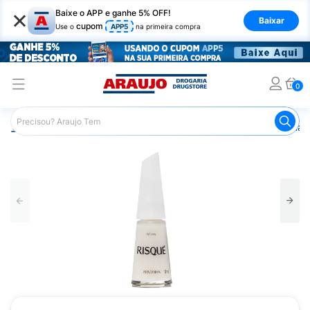
×
Baixe o APP e ganhe 5% OFF!
Baixar
cupom
Use o
APP5
na primeira compra
0
Araujo
Beleza e Cuidados
Unhas
Esmaltes
Esmalt