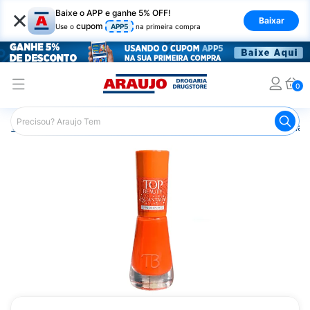
×
Baixe o APP e ganhe 5% OFF!
Baixar
cupom
Use o
APP5
na primeira compra
0
Araujo
Beleza e Cuidados
Unhas
Esmaltes
Esmalt