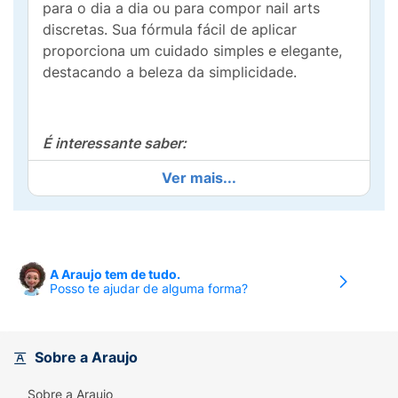
para o dia a dia ou para compor nail arts
discretas. Sua fórmula fácil de aplicar
proporciona um cuidado simples e elegante,
destacando a beleza da simplicidade.
É interessante saber:
Ver mais...
Alta cobertura
Longa duração
Brilho intenso
A Araujo tem de tudo.
Secagem rápida
Posso te ajudar de alguma forma?
Não testado em animais
Dermatologicamente testado
Sobre a Araujo
Sobre a Araujo