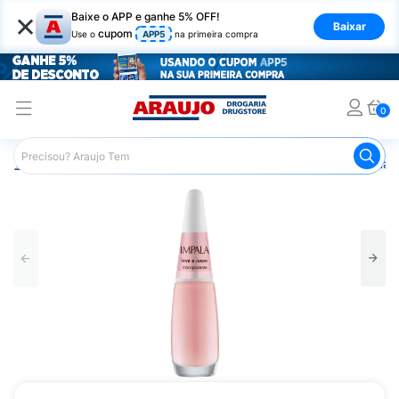
×
Baixe o APP e ganhe 5% OFF!
Baixar
cupom
Use o
APP5
na primeira compra
0
Araujo
Beleza e Cuidados
Unhas
Esmaltes
Esmalt