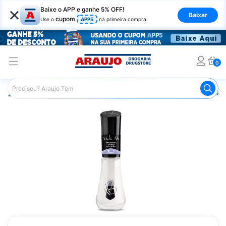
×
Baixe o APP e ganhe 5% OFF!
Baixar
cupom
Use o
APP5
na primeira compra
0
Araujo
Beleza e Cuidados
Unhas
Esmaltes
Esmalt