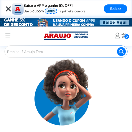
×
Baixe o APP e ganhe 5% OFF!
Baixar
cupom
Use o
APP5
na primeira compra
0