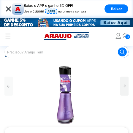
×
Baixe o APP e ganhe 5% OFF!
Baixar
cupom
Use o
APP5
na primeira compra
0
Araujo
Beleza e Cuidados
Unhas
Esmaltes
Esmalte