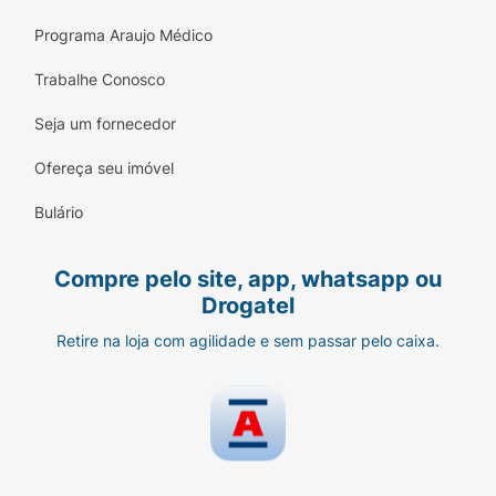
Programa Araujo Médico
Longa duração
Trabalhe Conosco
Secagem rápida
Seja um fornecedor
Acabamento cintilante
Ofereça seu imóvel
Nenhum produto Vult é testado em animais, ou
seja, este item possui selo Cruelty Free.
A
Bulário
fragrância ficará perceptível após a secagem
completa do esmalte.
Compre pelo site, app, whatsapp ou
Drogatel
Conselho de Aplicação
Retire na loja com agilidade e sem passar pelo caixa.
Orientações ao consumidor:
Precauções: uso externo. Não ingerir. Líquido
inflamável. Não expor ao calor ou luz solar.
Manter fora do alcance de crianças. Usar