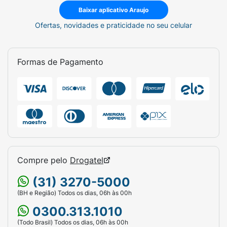
somente em adultos. Manter em local arejado e
Baixar aplicativo Araujo
ao abrigo de umidade. Não aplicar sobre a pele
Ofertas, novidades e praticidade no seu celular
irritada ou lesionada. Em caso de sensibilização,
suspenda o uso e procure orientação médica.
Formas de Pagamento
Compre pelo
Drogatel
(31) 3270-5000
(BH e Região) Todos os dias, 06h às 00h
0300.313.1010
(Todo Brasil) Todos os dias, 06h às 00h