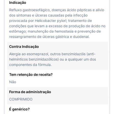
Indicação
O Esomeprazol 20mg é capaz de reduzir a
Refluxo gastroesofágico, doenças ácido pépticas e alívio
quantidade de ácido produzido no estômago. Ele
dos sintomas e úlceras causadas pela infecção
faz isso através da inibição da bomba de prótons,
provocada por Helicobacter pylori; tratamento de
uma estrutura responsável pela secreção de
condições que levam a excesso de produção de ácido no
ácido gástrico. Ao bloquear essa bomba, o
estômago; manutenção da hemostasia e prevenção de
esomeprazol diminui a acidez no estômago e no
ressangramento de úlceras gástrica e duodenal.
esôfago, o que ajuda a aliviar sintomas como azia
Contra Indicação
e dor estomacal.
Alergia ao esomeprazol, outros benzimidazóis (anti-
Depois de tomar o comprimido, o efeito do
helmínticos benzimidazólicos) ou a qualquer um dos
esomeprazol começa a ser percebido em
componentes da fórmula.
aproximadamente 1 hora. Essa ação rápida ajuda
Tem retenção de receita?
a melhorar os sintomas e a promover a cura das
condições relacionadas ao excesso de ácido,
Não
proporcionando alívio para quem sofre de
Forma de administração
problemas gastrointestinais.
COMPRIMIDO
Como tomar Esomeprazol 20mg?
É genérico?
Os comprimidos de Esomeprazol 20mg devem