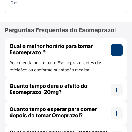
Sim
ser engolidos com um pouco de líquido. Você
pode tomar o medicamento com ou sem
alimentos, conforme sua preferência. Além disso,
é importante não partir nem mastigar o
Perguntas Frequentes do Esomeprazol
comprimido.
Qual o melhor horário para tomar
Quais são os efeitos colaterais do
Esomeprazol?
Esomeprazol 20mg?
Recomendamos tomar o Esomeprazol antes das
O Esomeprazol 20mg pode causar alguns efeitos
refeições ou conforme orientação médica.
colaterais. As reações comuns incluem:
dor de cabeça;
Quanto tempo dura o efeito do
Esomeprazol 20mg?
dor abdominal;
O efeito do Esomeprazol pode começar dentro
diarreia;
Quanto tempo esperar para comer
de 1 hora, mas a duração exata pode variar.
depois de tomar Omeprazol?
gases;
O fabricante não menciona um tempo específico
enjoo;