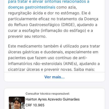
para tratar e aliviar sintomas relacionados a
doenças gastrointestinais
como azia,
regurgitação ácida e dor no estômago. Ele é
particularmente eficaz no tratamento da Doença
do Refluxo Gastroesofágico (DRGE), ajudando a
curar a esofagite (inflamação do esôfago) e a
prevenir seu retorno.
Este medicamento também é utilizado para tratar
úlceras gástricas e duodenais, especialmente em
pacientes que fazem uso contínuo de anti-
inflamatórios não-esteroidais (AINEs), ajudando a
cicatrizar úlceras e prevenir novas. Saiba mais:
Ver mais...
Para que serve Esomeprazol 20mg?
O Esomeprazol 20mg é utilizado para tratar
diversos problemas relacionados ao excesso de
Consultor técnico responsável:
Hairton Ayres Azevedo Guimarães
ácido no estômago. Ele é especialmente eficaz
CRF 10.965
para aliviar sintomas de azia, regurgitação ácida