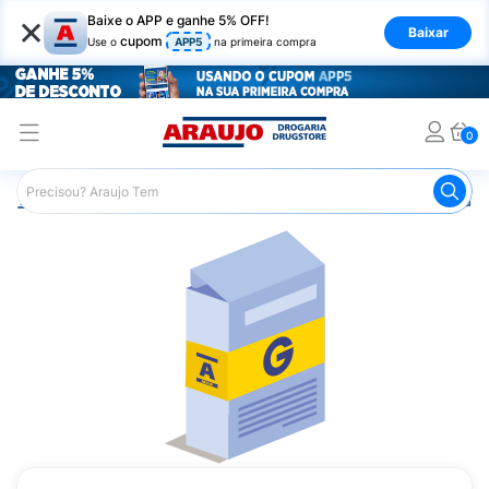
×
Baixe o APP e ganhe 5% OFF!
Baixar
cupom
Use o
APP5
na primeira compra
0
Araujo
Medicamentos
Remédio para o Estômago e Gastro