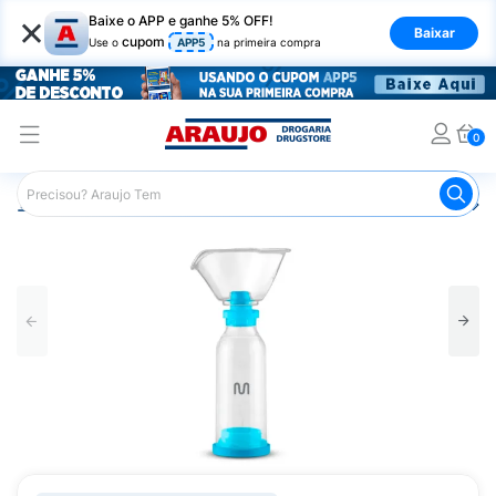
×
Baixe o APP e ganhe 5% OFF!
Baixar
cupom
Use o
APP5
na primeira compra
0
Araujo
Saúde e Bem Estar
Aparelhos de Respiração