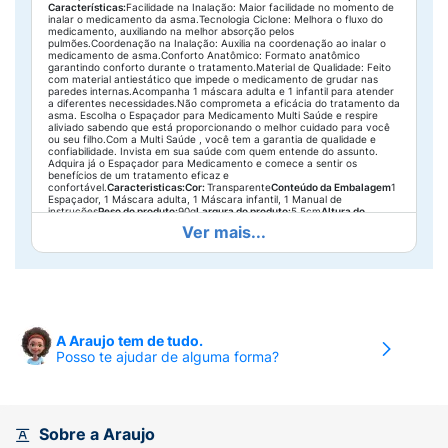
Características:
Facilidade na Inalação: Maior facilidade no momento de
inalar o medicamento da asma.Tecnologia Ciclone: Melhora o fluxo do
medicamento, auxiliando na melhor absorção pelos
pulmões.Coordenação na Inalação: Auxilia na coordenação ao inalar o
medicamento de asma.Conforto Anatômico: Formato anatômico
garantindo conforto durante o tratamento.Material de Qualidade: Feito
com material antiestático que impede o medicamento de grudar nas
paredes internas.Acompanha 1 máscara adulta e 1 infantil para atender
a diferentes necessidades.Não comprometa a eficácia do tratamento da
asma. Escolha o Espaçador para Medicamento Multi Saúde e respire
aliviado sabendo que está proporcionando o melhor cuidado para você
ou seu filho.Com a Multi Saúde , você tem a garantia de qualidade e
confiabilidade. Invista em sua saúde com quem entende do assunto.
Adquira já o Espaçador para Medicamento e comece a sentir os
benefícios de um tratamento eficaz e
confortável.
Caracteristicas:
Cor:
Transparente
Conteúdo da Embalagem
1
Espaçador, 1 Máscara adulta, 1 Máscara infantil, 1 Manual de
instruções
Peso do produto:
90g
Largura do produto:
5.5cm
Altura do
produto:
15.7cm
Comprimento do produto:
5.5cm
Registro
Ver mais...
Anvisa
81596320085
A Araujo tem de tudo.
Posso te ajudar de alguma forma?
Sobre a Araujo