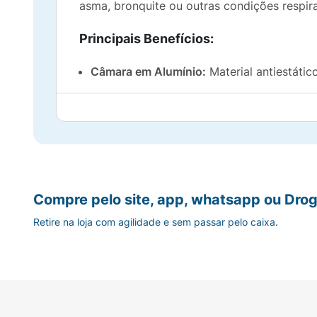
asma, bronquite ou outras condições respira
Principais Benefícios:
Câmara em Alumínio:
Material antiestáti
Máxima Eficácia:
Garante que a dose inal
Máscara Anatômica:
Design confortável q
Durabilidade Superior:
Material resistente
Compre pelo site, app, whatsapp ou Drog
Fácil de Usar e Limpar:
Componentes desmo
Retire na loja com agilidade e sem passar pelo caixa.
Universal:
Compatível com a maioria dos 
Modo de Uso (Resumo):
Verifique se o espaçador está limpo e 