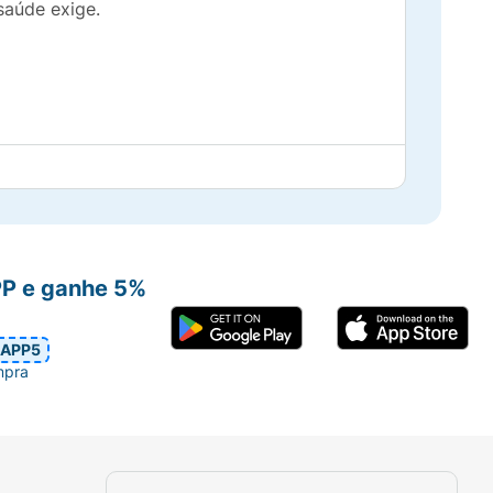
saúde exige.
ntes.
PP e ganhe 5%
APP5
mpra