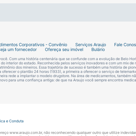
vel no fundo do espaçador.
a.
 respire lenta e profundamente conforme orientação médic
dimentos Corporativos - Convênio
Serviços Araujo
Fale Cono
Seja um fornecedor
Ofereça seu imóvel
Bulário
 de 10 segundos antes de retirá-la.
 você. Com uma história centenária que se confunde com a evolução de Belo Hori
s do interior do estado. Reconhecida pelos serviços inovadores e com um mix de 
trimônio dos mineiros. Essa trajetória de sucesso é também uma história de pion
 oferecer o plantão 24 horas (1933), a primeira a oferecer o serviço de telemarke
primeira rede a implantar o modelo drugstore. Na área de medicamentos, também nã
 novo para uma confiança antiga: de que na Araujo você sempre encontra medi
m material macio.
tica e Conduta
ndereço www.araujo.com.br, não reconhecendo qualquer outro que utilize indevid