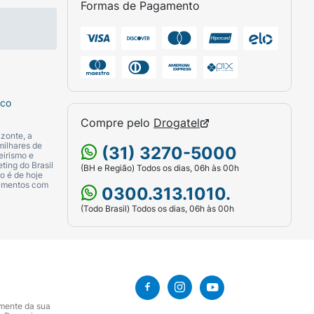
Formas de Pagamento
a.
sco
Compre pelo
Drogatel
zonte, a
milhares de
(31) 3270-5000
eirismo e
ting do Brasil
(BH e Região) Todos os dias, 06h às 00h
o é de hoje
camentos com
0300.313.1010.
(Todo Brasil) Todos os dias, 06h às 00h
amente da sua