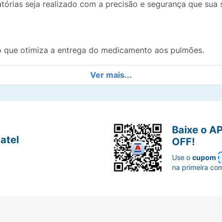
tórias seja realizado com a precisão e segurança que sua 
co que otimiza a entrega do medicamento aos pulmões.
ada seja aproveitada ao máximo, reduzindo desperdícios.
Ver mais...
ue proporciona vedação eficiente para adultos e adolesce
 e de longa vida útil se comparado aos modelos plásticos.
Baixe o A
atel
OFF!
ntáveis que facilitam a manutenção da higiene.
Use o
cupom
na primeira co
inaladores dosemetrados (bombinhas) do mercado.
sem objetos em seu interior.