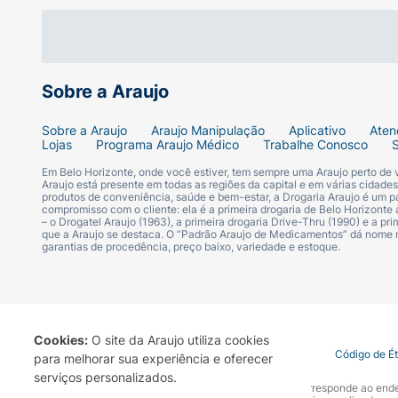
Acople a bombinha no adaptador flexí
Ajuste a máscara sobre o nariz e a boc
Sobre a Araujo
Pressione a bombinha uma única vez e
Sobre a Araujo
Araujo Manipulação
Aplicativo
Aten
Lojas
Programa Araujo Médico
Trabalhe Conosco
Mantenha a máscara no rosto por cerca
Em Belo Horizonte, onde você estiver, tem sempre uma Araujo perto de
Araujo está presente em todas as regiões da capital e em várias cidade
Ficha Técnica:
produtos de conveniência, saúde e bem-estar, a Drogaria Araujo é um pa
compromisso com o cliente: ela é a primeira drogaria de Belo Horizonte a
– o Drogatel Araujo (1963), a primeira drogaria Drive-Thru (1990) e a 
Marca:
MIÓ
.
que a Araujo se destaca. O “Padrão Araujo de Medicamentos” dá nome
garantias de procedência, preço baixo, variedade e estoque.
Tipo:
Espaçador para inalação.
Material:
Câmara em alumínio e máscara e
Cookies:
O site da Araujo utiliza cookies
Termo de Uso
Portal da Privacidade
Covid-19
Código de É
para melhorar sua experiência e oferecer
Indicação:
Adolescentes e Adultos.
serviços personalizados.
A Drogaria Araujo S/A informa que o seu site oficial corresponde ao e