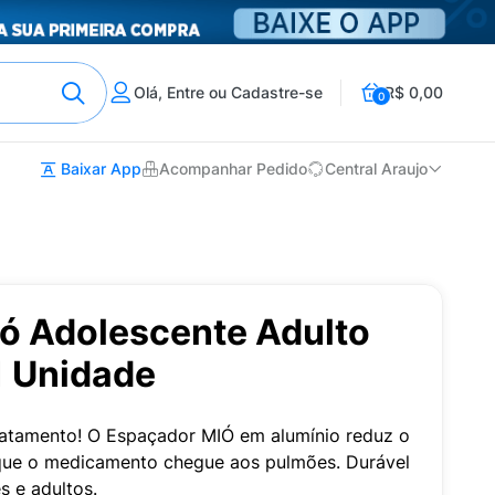
Olá, Entre ou Cadastre-se
R$ 0,00
0
Baixar App
Acompanhar Pedido
Central Araujo
ó Adolescente Adulto
1 Unidade
tratamento! O Espaçador MIÓ em alumínio reduz o
o que o medicamento chegue aos pulmões. Durável
s e adultos.